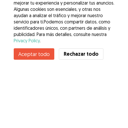
mejorar tu experiencia y personalizar tus anuncios.
Algunas cookies son esenciales, y otras nos
ayudan a analizar el tráfico y mejorar nuestro
servicio para ti.Podemos compartir datos, como
identificadores únicos, con partners de análisis y
publicidad. Para más detalles, consulte nuestra
Privacy Policy
.
Contacta con Nicolas
Rechazar todo
Aceptar todo
¿Conoces los Beneficios de Gudog? Ver más
Servicios
Cómo funciona
Sobre Gudog
Opiniones
Cobertura Veterinaria