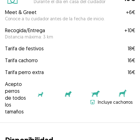
Durante el día en casa del cuidador
Meet & Greet
+
6€
Conoce a tu cuidador antes de la fecha de inicio.
Recogida/Entrega
+
10€
Distancia máxima: 3 km
Tarifa de festivos
18€
Tarifa cachorro
16€
Tarifa perro extra
16€
Acepto
perros
de todos
Incluye cachorros
los
tamaños