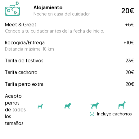
Alojamiento
20€
Noche en casa del cuidador
Meet & Greet
+
6€
Conoce a tu cuidador antes de la fecha de inicio.
Recogida/Entrega
+
10€
Distancia máxima: 10 km
Tarifa de festivos
23€
Tarifa cachorro
20€
Tarifa perro extra
20€
Acepto
perros
de todos
Incluye cachorros
los
tamaños