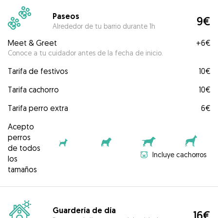
Paseos
9€
Alrededor de tu barrio durante 1h
Meet & Greet
+
6€
Conoce a tu cuidador antes de la fecha de inicio.
Tarifa de festivos
10€
Tarifa cachorro
10€
Tarifa perro extra
6€
Acepto
perros
de todos
Incluye cachorros
los
tamaños
Guardería de día
16€