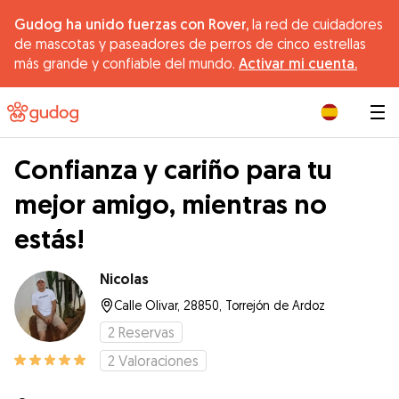
Gudog ha unido fuerzas con Rover,
la red de cuidadores
de mascotas y paseadores de perros de cinco estrellas
más grande y confiable del mundo.
Activar mi cuenta.
|
Confianza y cariño para tu
mejor amigo, mientras no
estás!
Nicolas
Calle Olivar, 28850, Torrejón de Ardoz
2
Reservas
2
Valoraciones