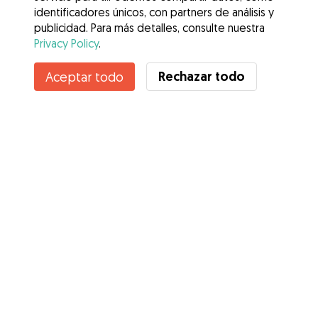
identificadores únicos, con partners de análisis y
publicidad. Para más detalles, consulte nuestra
Privacy Policy
.
Contacta con Raquel
Rechazar todo
Aceptar todo
¿Conoces los Beneficios de Gudog? Ver más
Servicios
Cómo funciona
Sobre Gudog
Opiniones
Cobertura Veterinaria
Consejos para dueños de perros
Consejos para cuidadores