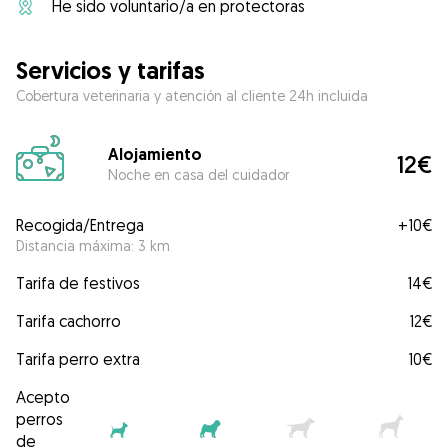
He sido voluntario/a en protectoras
Servicios y tarifas
Cobertura veterinaria y atención al cliente 24h incluida
Alojamiento
12€
Noche en casa del cuidador
Recogida/Entrega
+
10€
Distancia máxima: 3 km
Tarifa de festivos
14€
Tarifa cachorro
12€
Tarifa perro extra
10€
Acepto
perros
de