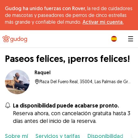
Gudog ha unido fuerzas con Rover,
la red de cuidadores
de mascotas y paseadores de perros de cinco estrellas
más grande y confiable del mundo.
Activar mi cuenta.
|
Paseos felices, ¡perros felices!
Raquel
Plaza Del Fuero Real, 35004, Las Palmas de Gran Canaria
La disponibilidad puede acabarse pronto.
Reserva ahora, con cancelación gratuita hasta 3
días antes del inicio de la reserva.
Sobre mí
Servicios y tarifas
Disponibilidad
Ub