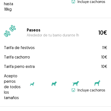
Incluye cachorros
hasta
18kg
Paseos
10€
Alrededor de tu barrio durante 1h
Tarifa de festivos
11€
Tarifa cachorro
10€
Tarifa perro extra
10€
Acepto
perros
de todos
Incluye cachorros
los
tamaños