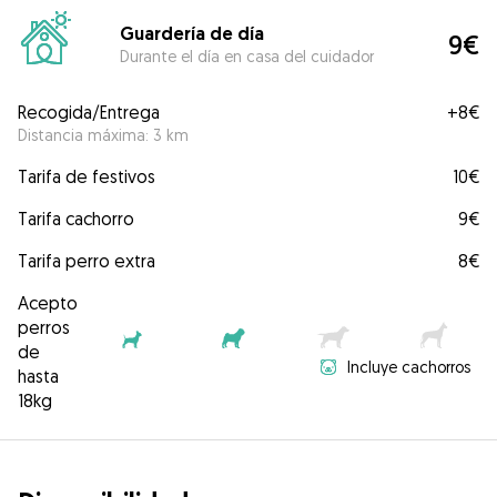
Guardería de día
9€
Durante el día en casa del cuidador
Recogida/Entrega
+
8€
Distancia máxima: 3 km
Tarifa de festivos
10€
Tarifa cachorro
9€
Tarifa perro extra
8€
Acepto
perros
de
Incluye cachorros
hasta
18kg