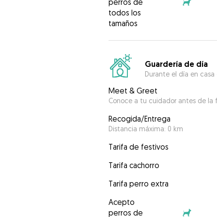
perros de
todos los
tamaños
Guardería de día
Durante el día en casa
Meet & Greet
Conoce a tu cuidador antes de la f
Recogida/Entrega
Distancia máxima: 0 km
Tarifa de festivos
Tarifa cachorro
Tarifa perro extra
Acepto
perros de