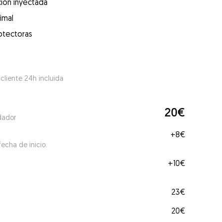
ión inyectada
imal
otectoras
 cliente 24h incluida
20€
dador
+
8€
echa de inicio.
+
10€
23€
20€