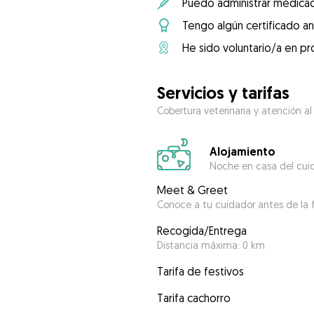
Puedo administrar medicac
Tengo algún certificado an
He sido voluntario/a en pr
Servicios y tarifas
Cobertura veterinaria y atención al
Alojamiento
Noche en casa del cui
Meet & Greet
Conoce a tu cuidador antes de la f
Recogida/Entrega
Distancia máxima: 0 km
Tarifa de festivos
Tarifa cachorro