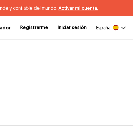
ande y confiable del mundo.
Activar mi cuenta.
Registrarme
Iniciar sesión
dador
España