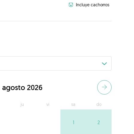
Incluye cachorros
agosto 2026
ju
vi
sa
do
1
2