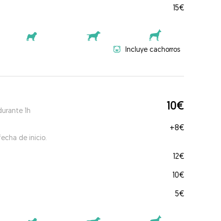
15€
Incluye cachorros
10€
durante 1h
+
8€
echa de inicio.
12€
10€
5€