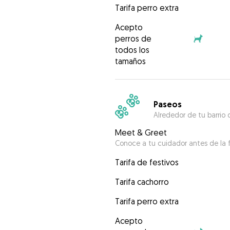
Tarifa perro extra
Acepto
perros de
todos los
tamaños
Paseos
Alrededor de tu barrio 
Meet & Greet
Conoce a tu cuidador antes de la f
Tarifa de festivos
Tarifa cachorro
Tarifa perro extra
Acepto