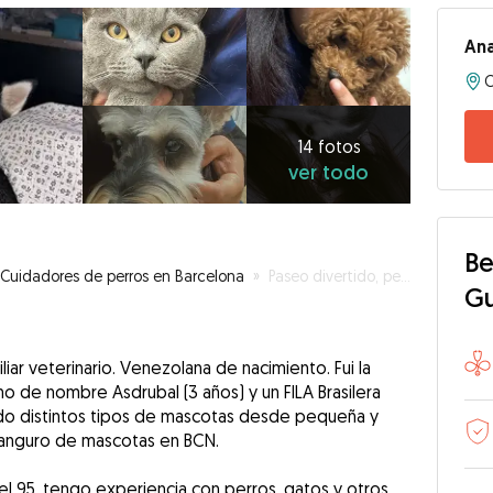
An
14
fotos
ver
14 fotos
ver todo
todo
Be
Cuidadores de perros en Barcelona
»
Paseo divertido, perro feliz
G
iar veterinario. Venezolana de nacimiento. Fui la
no de nombre Asdrubal (3 años) y un FILA Brasilera
nido distintos tipos de mascotas desde pequeña y
canguro de mascotas en BCN.
l 95, tengo experiencia con perros, gatos y otros