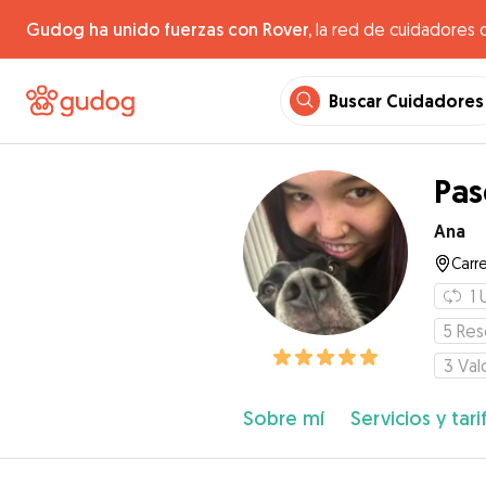
Gudog ha unido fuerzas con Rover,
la red de cuidadores 
Buscar Cuidadores
Pas
Ana
Carre
1
5
Res
3
Val
Sobre mí
Servicios y tari