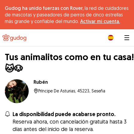
Gudog ha unido fuerzas con Rover,
la red de cuidadores
de mascotas y paseadores de perros de cinco estrellas
más grande y confiable del mundo.
Activar mi cuenta.
|
Tus animalitos como en tu casa!
🐱🐶
Rubén
Príncipe De Asturias, 45223, Seseña
La disponibilidad puede acabarse pronto.
Reserva ahora, con cancelación gratuita hasta 3
días antes del inicio de la reserva.