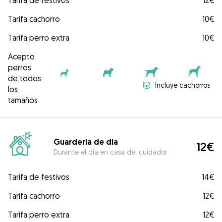
Tarifa de festivos
12€
Tarifa cachorro
10€
Tarifa perro extra
10€
Acepto
perros
de todos
Incluye cachorros
los
tamaños
Guardería de día
12€
Durante el día en casa del cuidador
Tarifa de festivos
14€
Tarifa cachorro
12€
Tarifa perro extra
12€