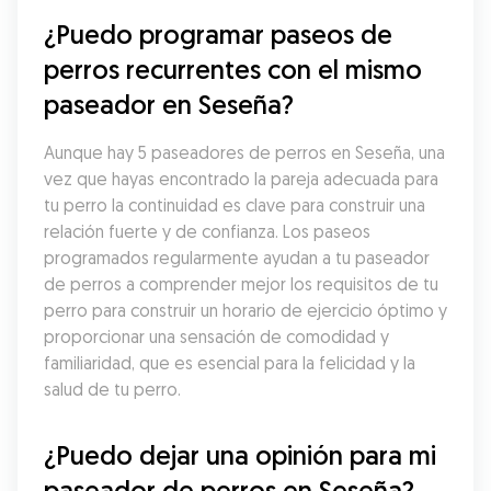
¿Puedo programar paseos de 
perros recurrentes con el mismo 
paseador en Seseña?
Aunque hay 5 paseadores de perros en Seseña, una 
vez que hayas encontrado la pareja adecuada para 
tu perro la continuidad es clave para construir una 
relación fuerte y de confianza. Los paseos 
programados regularmente ayudan a tu paseador 
de perros a comprender mejor los requisitos de tu 
perro para construir un horario de ejercicio óptimo y 
proporcionar una sensación de comodidad y 
familiaridad, que es esencial para la felicidad y la 
salud de tu perro.
¿Puedo dejar una opinión para mi 
paseador de perros en Seseña?