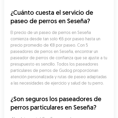
¿Cuánto cuesta el servicio de 
paseo de perros en Seseña?
El precio de un paseo de perros en Seseña 
comienza desde tan solo €6 por paseo hasta un 
precio promedio de €8 por paseo. Con 5 
paseadores de perros en Seseña, encontrar un 
paseador de perros de confianza que se ajuste a tu 
presupuesto es sencillo. Todos los paseadores 
particulares de perros de Gudog proporcionan 
atención personalizada y rutas de paseo adaptadas 
a las necesidades de ejercicio y salud de tu perro.
¿Son seguros los paseadores de 
perros particulares en Seseña?