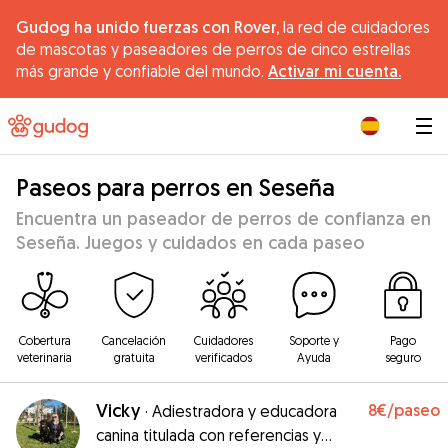
Gudog ha unido fuerzas con Rover,
la red de cuidadores
de mascotas y paseadores de perros de cinco estrellas
más grande y confiable del mundo.
Activar mi cuenta.
|
Paseos para perros en Seseña
Encuentra un paseador de perros de confianza en
Seseña. Juegos y cuidados en cada paseo
Cobertura
Cancelación
Cuidadores
Soporte y
Pago
veterinaria
gratuita
verificados
Ayuda
seguro
Vicky
8€
/paseo
·
Adiestradora y educadora
canina titulada con referencias y