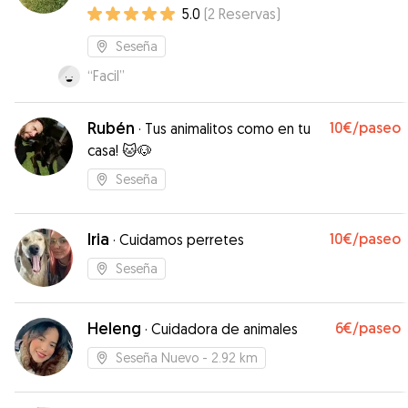
paseadora canina
5.0
(
2
Reservas
)
Seseña
“
Facil
”
Rubén
10€
/paseo
·
Tus animalitos como en tu
casa! 🐱🐶
Seseña
Iria
10€
/paseo
·
Cuidamos perretes
Seseña
Heleng
6€
/paseo
·
Cuidadora de animales
Seseña Nuevo
- 2.92 km