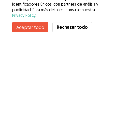
identificadores únicos, con partners de análisis y
publicidad. Para más detalles, consulte nuestra
Privacy Policy
.
Rechazar todo
Aceptar todo
Servicios
Cómo funciona
Sobre Gudog
Opiniones
Cobertura Veterinaria
Consejos para dueños de perros
Consejos para cuidadores