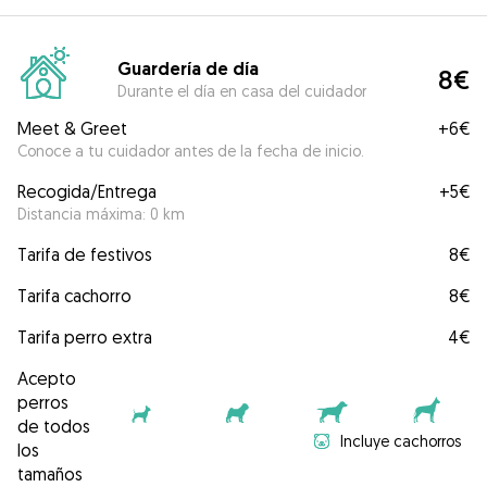
Guardería de día
8€
Durante el día en casa del cuidador
Meet & Greet
+
6€
Conoce a tu cuidador antes de la fecha de inicio.
Recogida/Entrega
+
5€
Distancia máxima: 0 km
Tarifa de festivos
8€
Tarifa cachorro
8€
Tarifa perro extra
4€
Acepto
perros
de todos
Incluye cachorros
los
tamaños