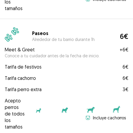
los
tamaños
Paseos
6€
Alrededor de tu barrio durante 1h
Meet & Greet
+
6€
Conoce a tu cuidador antes de la fecha de inicio.
Tarifa de festivos
6€
Tarifa cachorro
6€
Tarifa perro extra
3€
Acepto
perros
de todos
Incluye cachorros
los
tamaños