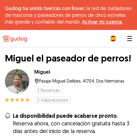
Gudog ha unido fuerzas con Rover,
la red de cuidadores
de mascotas y paseadores de perros de cinco estrellas
más grande y confiable del mundo.
Activar mi cuenta.
|
Miguel el paseador de perros!
Miguel
Pasaje Miguel Delibes, 41704, Dos Hermanas
2
Reservas
2
Valoraciones
La disponibilidad puede acabarse pronto.
Reserva ahora, con cancelación gratuita hasta 3
días antes del inicio de la reserva.