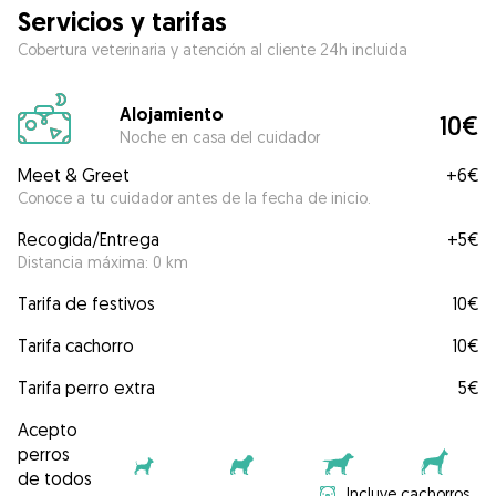
Servicios y tarifas
Cobertura veterinaria y atención al cliente 24h incluida
Alojamiento
10€
Noche en casa del cuidador
Meet & Greet
+
6€
Conoce a tu cuidador antes de la fecha de inicio.
Recogida/Entrega
+
5€
Distancia máxima: 0 km
Tarifa de festivos
10€
Tarifa cachorro
10€
Tarifa perro extra
5€
Acepto
perros
de todos
Incluye cachorros