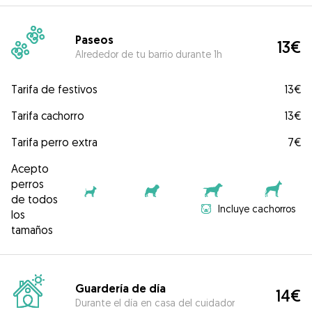
Paseos
13€
Alrededor de tu barrio durante 1h
Tarifa de festivos
13€
Tarifa cachorro
13€
Tarifa perro extra
7€
Acepto
perros
de todos
Incluye cachorros
los
tamaños
Guardería de día
14€
Durante el día en casa del cuidador