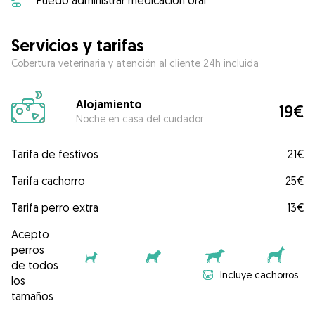
Puedo administrar medicación oral
Servicios y tarifas
Cobertura veterinaria y atención al cliente 24h incluida
Alojamiento
19€
Noche en casa del cuidador
Tarifa de festivos
21€
Tarifa cachorro
25€
Tarifa perro extra
13€
Acepto
perros
de todos
Incluye cachorros
los
tamaños