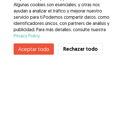
Algunas cookies son esenciales, y otras nos
ayudan a analizar el tráfico y mejorar nuestro
servicio para ti.Podemos compartir datos, como
identificadores únicos, con partners de análisis y
publicidad. Para más detalles, consulte nuestra
Privacy Policy
.
Contacta con Karen
Rechazar todo
Aceptar todo
¿Conoces los Beneficios de Gudog? Ver más
Servicios
Cómo funciona
Sobre Gudog
Opiniones
Cobertura Veterinaria