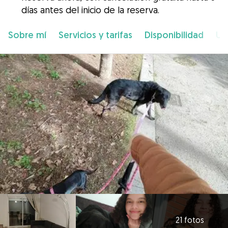
días antes del inicio de la reserva.
Sobre mí
Servicios y tarifas
Disponibilidad
Ub
21 fotos