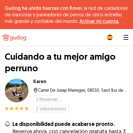
Gudog ha unido fuerzas con Rover,
la red de cuidadores
de mascotas y paseadores de perros de cinco estrellas
más grande y confiable del mundo.
Activar mi cuenta.
|
Cuidando a tu mejor amigo
perruno
Karen
Carrer De Josep Marieges, 08030, Sant Boi de Llobregat
2
Reservas
2
Valoraciones
La disponibilidad puede acabarse pronto.
Reserva ahora, con cancelación gratuita hasta 3