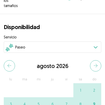
los
tamaños
Disponibilidad
Servicio
agosto 2026
lu
ma
mi
ju
vi
sa
do
1
2
9
3
4
5
6
7
8