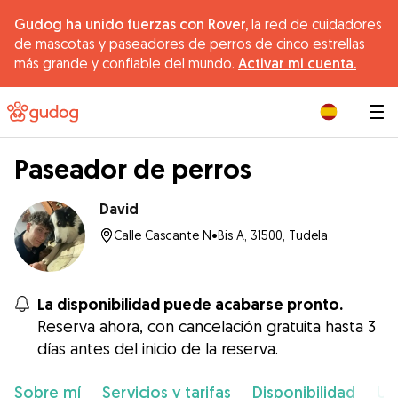
Gudog ha unido fuerzas con Rover,
la red de cuidadores
de mascotas y paseadores de perros de cinco estrellas
más grande y confiable del mundo.
Activar mi cuenta.
|
Paseador de perros
David
Calle Cascante N•Bis A, 31500, Tudela
La disponibilidad puede acabarse pronto.
Reserva ahora, con cancelación gratuita hasta 3
días antes del inicio de la reserva.
Sobre mí
Servicios y tarifas
Disponibilidad
Ub