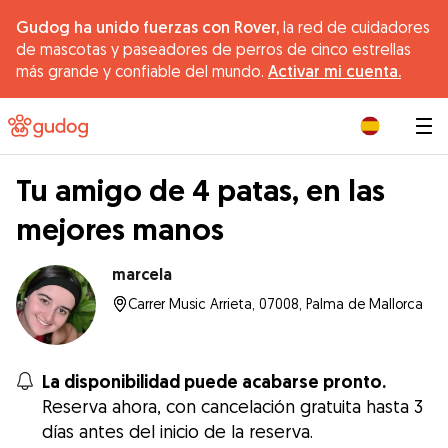
Gudog ha unido fuerzas con Rover,
la red de cuidadores
de mascotas y paseadores de perros de cinco estrellas
más grande y confiable del mundo.
Activar mi cuenta.
|
Tu amigo de 4 patas, en las
mejores manos
marcela
Carrer Music Arrieta, 07008, Palma de Mallorca
La disponibilidad puede acabarse pronto.
Reserva ahora, con cancelación gratuita hasta 3
días antes del inicio de la reserva.