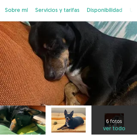
Sobre mí
Servicios y tarifas
Disponibilidad
Ub
6 fotos
ver todo