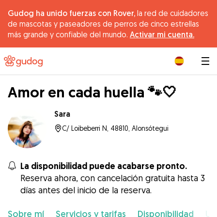
Gudog ha unido fuerzas con Rover,
la red de cuidadores
de mascotas y paseadores de perros de cinco estrellas
más grande y confiable del mundo.
Activar mi cuenta.
|
Amor en cada huella 🐾🤍
Sara
C/ Loibeberri N, 48810, Alonsótegui
La disponibilidad puede acabarse pronto.
Reserva ahora, con cancelación gratuita hasta 3
días antes del inicio de la reserva.
Sobre mí
Servicios y tarifas
Disponibilidad
Ub