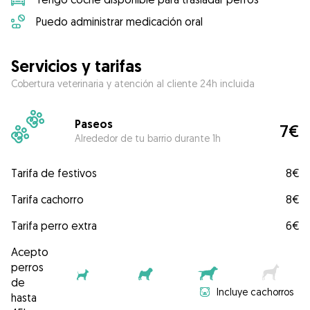
Puedo administrar medicación oral
Servicios y tarifas
Cobertura veterinaria y atención al cliente 24h incluida
Paseos
7€
Alrededor de tu barrio durante 1h
Tarifa de festivos
8€
Tarifa cachorro
8€
Tarifa perro extra
6€
Acepto
perros
de
Incluye cachorros
hasta