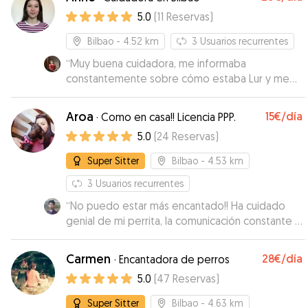
constantemente informada con mensajes y
5.0
(
11
Reservas
)
vídeos, sin duda repetiremos 😉i
”
Bilbao
- 4.52 km
3
Usuarios recurrentes
“
Muy buena cuidadora, me informaba
constantemente sobre cómo estaba Lur y me
mandaba fotos. Lur ha vuelto tranquila y
contenta, señal de que ha estado muy a gusto
Aroa
15€
/día
·
Como en casa!! Licencia PPP.
con Anne.
”
5.0
(
24
Reservas
)
Super Sitter
Bilbao
- 4.53 km
3
Usuarios recurrentes
“
No puedo estar más encantado!! Ha cuidado
genial de mi perrita, la comunicación constante y
siempre atenta para que supiese cómo estaba.
Me he quedado muy tranquilo sabiendo que
Carmen
28€
/día
·
Encantadora de perros
Maddi estaba en buenas manos y ella ha
5.0
(
47
Reservas
)
quedado encantada. Para repetir seguro!! ☺️
”
Super Sitter
Bilbao
- 4.63 km