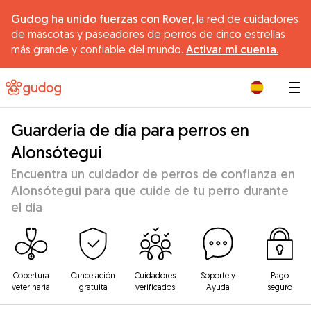
Gudog ha unido fuerzas con Rover,
la red de cuidadores
de mascotas y paseadores de perros de cinco estrellas
más grande y confiable del mundo.
Activar mi cuenta.
|
Guardería de día para perros en
Alonsótegui
Encuentra un cuidador de perros de confianza en
Alonsótegui para que cuide de tu perro durante
el día
Cobertura
Cancelación
Cuidadores
Soporte y
Pago
veterinaria
gratuita
verificados
Ayuda
seguro