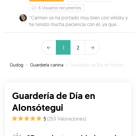
6
Usuarios recurrentes
“
Carmen se ha portado muy bien con whisky y
ha tenido mucha paciencia con él, ya que
todavía es un poco reactivo y era la primera vez
que se quedaba con alguien ajeno a su entorno.
Muy agradecida!
”
1
2
Gudog
»
Guardería canina
»
Guardería de Día en Alonsótegui
Guardería de Día en
Alonsótegui
5
(
253
Valoraciones
)