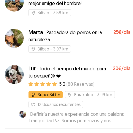
mejor amigo del hombre!
Bilbao
- 3.58 km
Marta
25€
/día
·
Paseadora de perros en la
naturaleza
Bilbao
- 3.97 km
Lur
20€
/día
·
Todo el tiempo del mundo para
tu pequeñ@ ❤️
5.0
(
80
Reservas
)
Super Sitter
Barakaldo
- 3.99 km
12
Usuarios recurrentes
“
Definiría nuestra experiencia con una palabra:
Tranquilidad 🤍. Somos primerizos y nos
agobiaba mucho el tema, pero hemos tenido