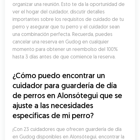
organizar una reunión. Esto te da la oportunidad de 
ver el hogar del cuidador, discutir detalles 
importantes sobre los requisitos de cuidado de tu 
perro y asegurar que tu perro y el cuidador sean 
una combinación perfecta. Recuerda, puedes 
cancelar una reserva en Gudog en cualquier 
momento para obtener un reembolso del 100% 
hasta 3 días antes de que comience la reserva.
¿Cómo puedo encontrar un 
cuidador para guardería de día 
de perros en Alonsótegui que se 
ajuste a las necesidades 
específicas de mi perro?
¡Con 23 cuidadores que ofrecen guardería de día 
en Gudog disponibles en Alonsótegui, encontrar la 