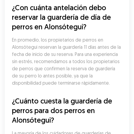
¿Con cuánta antelación debo 
reservar la guardería de día de 
perros en Alonsótegui?
En promedio, los propietarios de perros en 
Alonsótegui reservan la guardería 11 días antes de la 
fecha de inicio de su reserva. Para una experiencia 
sin estrés, recomendamos a todos los propietarios 
de perros que confirmen la reserva de guardería 
de su perro lo antes posible, ya que la 
disponibilidad puede terminarse rápidamente.
¿Cuánto cuesta la guardería de 
perros para dos perros en 
Alonsótegui?
La mayoría de los cuidadores de guarderías de 