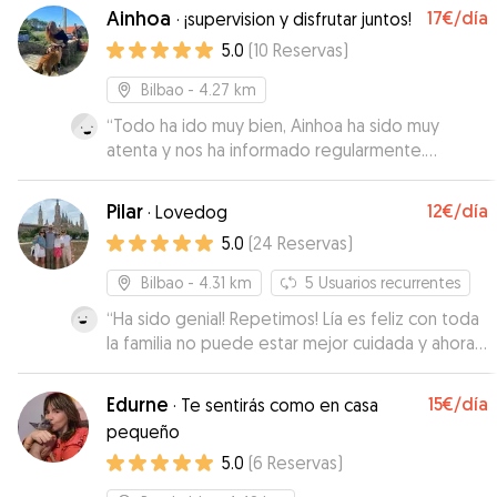
Ainhoa
17€
/día
·
¡supervision y disfrutar juntos!
5.0
(
10
Reservas
)
Bilbao
- 4.27 km
“
Todo ha ido muy bien, Ainhoa ha sido muy
atenta y nos ha informado regularmente.
¡Recomendable!
”
Pilar
12€
/día
·
Lovedog
5.0
(
24
Reservas
)
Bilbao
- 4.31 km
5
Usuarios recurrentes
“
Ha sido genial! Repetimos! Lía es feliz con toda
la familia no puede estar mejor cuidada y ahora
quiere ir a buscar a Eva 🥰🥰
”
Edurne
15€
/día
·
Te sentirás como en casa
pequeño
5.0
(
6
Reservas
)