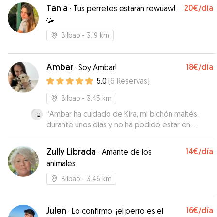
Tania
20€
/día
·
Tus perretes estarán rewuaw!
🥳
Bilbao
- 3.19 km
Ambar
18€
/día
·
Soy Ambar!
5.0
(
6
Reservas
)
Bilbao
- 3.45 km
“
Ambar ha cuidado de Kira, mi bichón maltés,
durante unos días y no ha podido estar en
mejores manos. Estoy muy agradecida a ella y su
familia
”
Zully Librada
14€
/día
·
Amante de los
animales
Bilbao
- 3.46 km
Julen
16€
/día
·
Lo confirmo, ¡el perro es el