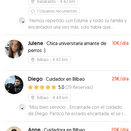
Barakaldo
- 4.42 km
1
Usuarios recurrentes
“
Hemos repetido con Edurne y todo su familia y
encantados una vez más, solo había que
observar como la recibió mi perrete cuando la
volvió a ver, estaba muy contento
”
Julene
10€
/día
·
Chica universitaria amante de
perros :)
Bilbao
- 4.43 km
Diego
25€
/día
·
Cuidador en Bilbao
5.0
(
29
Reservas
)
Bilbao
- 4.44 km
“
Muy bien servicio …Encantada con el cuidado
de Diego, Pattico ha estado encantada, el se los
ha llevado al río y al campo han estado como en
un campamento 😊 Además te mantienen
Anne
20€
/día
·
Cuidadora en Bilbao