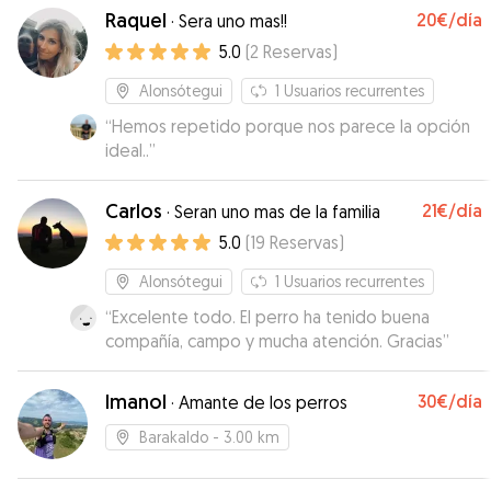
Raquel
20€
/día
·
Sera uno mas!!
5.0
(
2
Reservas
)
Alonsótegui
1
Usuarios recurrentes
“
Hemos repetido porque nos parece la opción
ideal..
”
Carlos
21€
/día
·
Seran uno mas de la familia
5.0
(
19
Reservas
)
Alonsótegui
1
Usuarios recurrentes
“
Excelente todo. El perro ha tenido buena
compañía, campo y mucha atención. Gracias
”
Imanol
30€
/día
·
Amante de los perros
Barakaldo
- 3.00 km