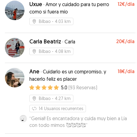
demasiada suerte…! Dobby ha estado en las
Uxue
12€
/día
·
Amor y cuidado para tu perro
mejores manos, lleno de mimos y con una familia
como si fuera mío
que sabe lo que hace y además lo hace con
gusto y cariño. Nos han llegado fotos y videos
Bilbao
- 4.03 km
constantemente y damos fe de que Dobby ha
estado como en casa. Sin duda volveremos a
repetir. Eskerrik asko bihotzez bikote.
Carla Beatriz
”
20€
/día
·
Carla
Bilbao
- 4.08 km
Ane
18€
/día
·
Cuidarlo es un compromiso, y
hacerlo feliz es placer
5.0
(
93
Reservas
)
Bilbao
- 4.27 km
14
Usuarios recurrentes
“
Genial! Es encantadora y cuida muy bien a Lía
con todo mimos 🥰🥰🥰🥰
”