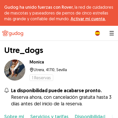
Gudog ha unido fuerzas con Rover,
la red de cuidadores
de mascotas y paseadores de perros de cinco estrellas
más grande y confiable del mundo.
Activar mi cuenta.
|
Utre_dogs
Monica
Utrera, 41710, Sevilla
1
Reservas
La disponibilidad puede acabarse pronto.
Reserva ahora, con cancelación gratuita hasta 3
días antes del inicio de la reserva.
Sobre mí
Servicios y tarifas
Disponibilidad
Ub