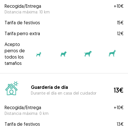
Recogida/Entrega
+
10€
Distancia máxima: 10 km
Tarifa de festivos
15€
Tarifa perro extra
12€
Acepto
perros de
todos los
tamaños
Guardería de día
13€
Durante el día en casa del cuidador
Recogida/Entrega
+
10€
Distancia máxima: 0 km
Tarifa de festivos
13€