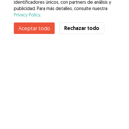
identificadores únicos, con partners de análisis y
publicidad. Para más detalles, consulte nuestra
Privacy Policy
.
Contacta con Elena
Rechazar todo
Aceptar todo
¿Conoces los Beneficios de Gudog? Ver más
Servicios
Cómo funciona
Sobre Gudog
Opiniones
Cobertura Veterinaria
Consejos para dueños de perros
Consejos para cuidadores