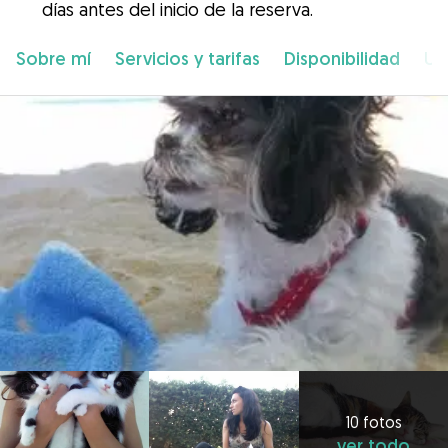
días antes del inicio de la reserva.
Sobre mí
Servicios y tarifas
Disponibilidad
Ub
10 fotos
ver todo