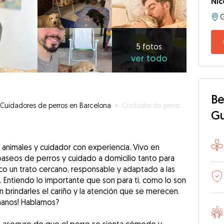
Nic
5
fotos
ver
5 fotos
ver todo
todo
Be
Cuidadores de perros en Barcelona
»
Cuidador de perros responsable y atento. Fan de los animales.
G
s animales y cuidador con experiencia. Vivo en
paseos de perros y cuidado a domicilio tanto para
o un trato cercano, responsable y adaptado a las
 Entiendo lo importante que son para ti, como lo son
 brindarles el cariño y la atención que se merecen.
manos! Hablamos?