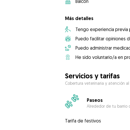
Balcón
Más detalles
Tengo experiencia previa
Puedo facilitar opiniones d
Puedo administrar medicac
He sido voluntario/a en pr
Servicios y tarifas
Cobertura veterinaria y atención al
Paseos
Alrededor de tu barrio 
Tarifa de festivos