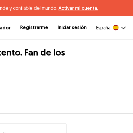
ande y confiable del mundo.
Activar mi cuenta.
Registrarme
Iniciar sesión
dador
España
ento. Fan de los