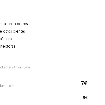
 paseando perros
e otros clientes
ión oral
otectoras
 cliente 24h incluida
7€
durante 1h
9€