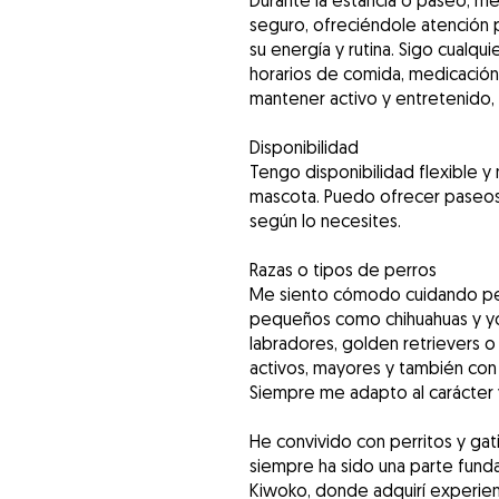
Durante la estancia o paseo, m
seguro, ofreciéndole atención
su energía y rutina. Sigo cualq
horarios de comida, medicació
mantener activo y entretenido,
Disponibilidad
Tengo disponibilidad flexible 
mascota. Puedo ofrecer paseos di
según lo necesites.
Razas o tipos de perros
Me siento cómodo cuidando per
pequeños como chihuahuas y yo
labradores, golden retrievers 
activos, mayores y también con 
Siempre me adapto al carácter y
He convivido con perritos y gat
siempre ha sido una parte fund
Kiwoko, donde adquirí experienc