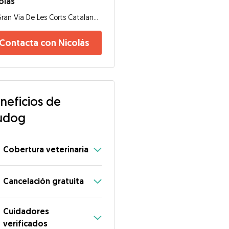
olás
Gran Via De Les Corts Catalanes, 08020, Barcelona
Contacta con Nicolás
neficios de
udog
Cobertura veterinaria
Cancelación gratuita
Cuidadores
verificados