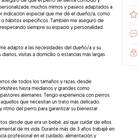
e aseguro de que el perro se sienta cómodo y
 personalizada, muchos mimos y paseos adaptados a
uier indicación especial que me dé el dueño/a, como
n o hábitos específicos. También me aseguro de
 respetando siempre su espacio y personalidad.
y me adapto a las necesidades del dueño/a y su
arios, visitas a domicilio o estancias más largas
ros de todos los tamaños y razas, desde
rkshires hasta medianos y grandes como
o pastores alemanes. Tengo experiencia con perros
aquellos que necesitan un trato más delicado.
 ritmo del perro para garantizar su bienestar.
itos desde que era un bebé, así que cuidar de ellos
amental de mi vida. Durante más de 3 años trabajé en
ia profesional en el cuidado, alimentación y