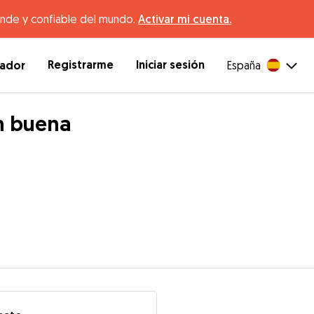
ande y confiable del mundo.
Activar mi cuenta.
Registrarme
Iniciar sesión
dador
España
en buena