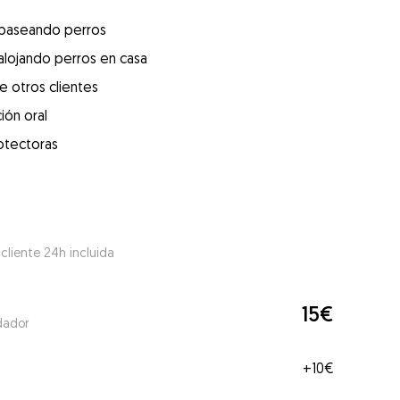
 paseando perros
alojando perros en casa
e otros clientes
ión oral
otectoras
 cliente 24h incluida
15€
dador
+
10€