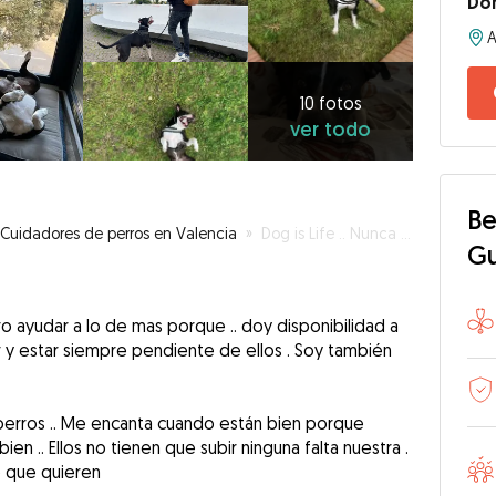
Do
10
fotos
ver
10 fotos
ver todo
todo
Be
Cuidadores de perros en Valencia
»
Dog is Life .. Nunca solo .. Siempre en buena compañia ..
G
ro ayudar a lo de mas porque .. doy disponibilidad a
gar y estar siempre pendiente de ellos . Soy también
perros .. Me encanta cuando están bien porque
en .. Ellos no tienen que subir ninguna falta nuestra .
o que quieren