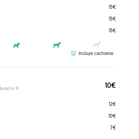
15€
15€
15€
Incluye cachorros
10€
durante 1h
12€
10€
7€