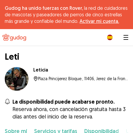
Gudog ha unido fuerzas con Rover,
la red de cuidadores
de mascotas y paseadores de perros de cinco estrellas
más grande y confiable del mundo.
Activar mi cuenta.
|
Leti
Leticia
Plaza Princijerez Bloque:, 11406, Jerez de la Frontera
La disponibilidad puede acabarse pronto.
Reserva ahora, con cancelación gratuita hasta 3
días antes del inicio de la reserva.
Sobre mí
Servicios y tarifas
Disponibilidad
Ub