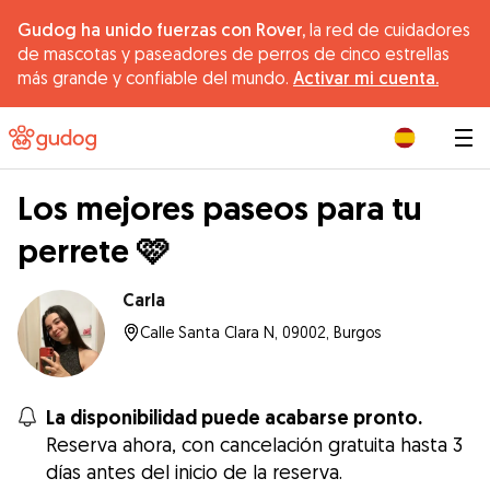
Gudog ha unido fuerzas con Rover,
la red de cuidadores
de mascotas y paseadores de perros de cinco estrellas
más grande y confiable del mundo.
Activar mi cuenta.
|
Los mejores paseos para tu
perrete 🩷
Carla
Calle Santa Clara N, 09002, Burgos
La disponibilidad puede acabarse pronto.
Reserva ahora, con cancelación gratuita hasta 3
días antes del inicio de la reserva.