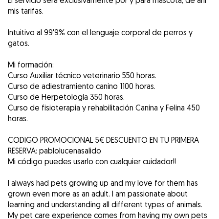
El servicio será exclusivamente por y para mascota, de ahí
mis tarifas.
Intuitivo al 99'9% con el lenguaje corporal de perros y
gatos.
Mi formación:
Curso Auxiliar técnico veterinario 550 horas.
Curso de adiestramiento canino 1100 horas.
Curso de Herpetología 350 horas.
Curso de fisioterapia y rehabilitación Canina y Felina 450
horas.
CODIGO PROMOCIONAL 5€ DESCUENTO EN TU PRIMERA
RESERVA: pablolucenasalido
Mi código puedes usarlo con cualquier cuidador!!
I always had pets growing up and my love for them has
grown even more as an adult. I am passionate about
learning and understanding all different types of animals.
My pet care experience comes from having my own pets