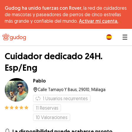
Gudog ha unido fuerzas con Rover,
la red de cuidadores
de mascotas y paseadores de perros de cinco estrellas
más grande y confiable del mundo.
Activar mi cuenta.
|
Cuidador dedicado 24H.
Esp/Eng
Pablo
Calle Tamayo Y Baus, 29010, Málaga
1
Usuarios recurrentes
11
Reservas
10
Valoraciones
La disponibilidad puede acabarse pronto.