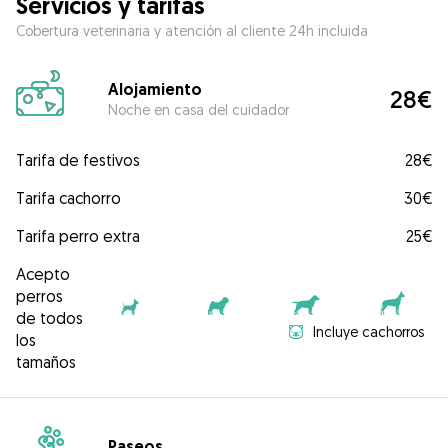
Servicios y tarifas
Cobertura veterinaria y atención al cliente 24h incluida
Alojamiento
28€
Noche en casa del cuidador
Tarifa de festivos
28€
Tarifa cachorro
30€
Tarifa perro extra
25€
Acepto
perros
de todos
Incluye cachorros
los
tamaños
Paseos