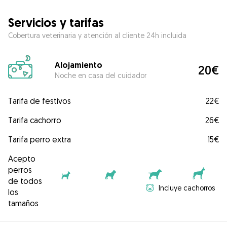
Servicios y tarifas
Cobertura veterinaria y atención al cliente 24h incluida
Alojamiento
20€
Noche en casa del cuidador
Tarifa de festivos
22€
Tarifa cachorro
26€
Tarifa perro extra
15€
Acepto
perros
de todos
Incluye cachorros
los
tamaños