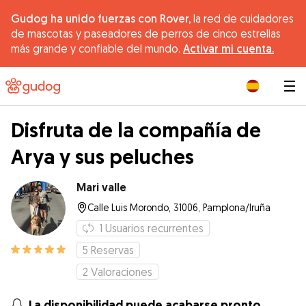
Gudog ha unido fuerzas con Rover,
la red de cuidadores
de mascotas y paseadores de perros de cinco estrellas
más grande y confiable del mundo.
Activar mi cuenta.
|
Disfruta de la compañía de
Arya y sus peluches
Mari valle
Calle Luis Morondo, 31006, Pamplona/Iruña
1
Usuarios recurrentes
5
Reservas
2
Valoraciones
La disponibilidad puede acabarse pronto.