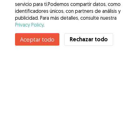
servicio para ti.Podemos compartir datos, como
identificadores únicos, con partners de análisis y
publicidad. Para más detalles, consulte nuestra
Privacy Policy
.
Contacta con Mari valle
Rechazar todo
Aceptar todo
¿Conoces los Beneficios de Gudog? Ver más
Servicios
Cómo funciona
Sobre Gudog
Opiniones
Cobertura Veterinaria
Consejos para dueños de perros