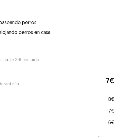
 paseando perros
alojando perros en casa
 cliente 24h incluida
7€
durante 1h
8€
7€
6€