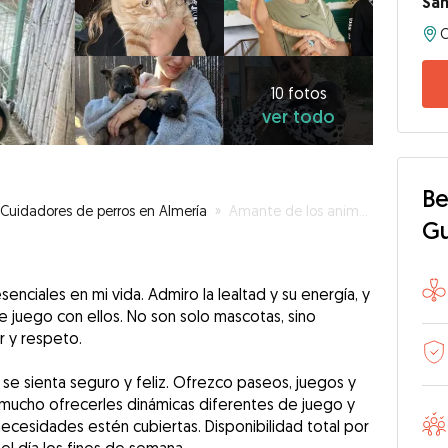
Sa
10
fotos
ver
10 fotos
ver todo
todo
Be
Cuidadores de perros en Almería
»
Amante de los animales ✨
G
enciales en mi vida. Admiro la lealtad y su energía, y
 juego con ellos. No son solo mascotas, sino
 y respeto.
e sienta seguro y feliz. Ofrezco paseos, juegos y
mucho ofrecerles dinámicas diferentes de juego y
cesidades estén cubiertas. Disponibilidad total por