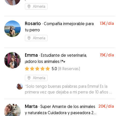
Almería
Rosario
13€
/día
·
Compañía inmejorable para
tu perro
Almería
Emma
15€
/día
·
Estudiante de veterinaria,
¡adoro los animales !🐾
5.0
(
8
Reservas
)
Almería
“
Solo tengo buenas palabras para Emma! Es la
primera vez que dejaba a mi perra de 10 años y
ha sido todo muy fácil. Ha mantenido el
contacto durante todos los días, mandándome
Marta
20€
/día
·
Super Amante de los animales
muchas fotos y vídeos. Al recogerla he visto que
y naturaleza Cuidadora y paseadora 24
estaba muy feliz, muy cariñosa. Sin duda