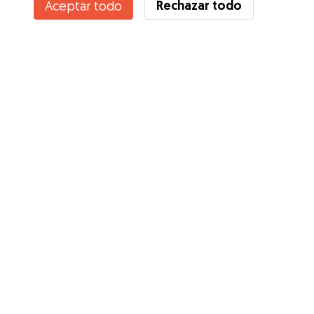
Rechazar todo
Aceptar todo
Servicios
Cómo funciona
Sobre Gudog
Opiniones
Cobertura Veterinaria
Consejos para dueños de perros
Consejos para cuidadores
Hazte cuidador
Blog