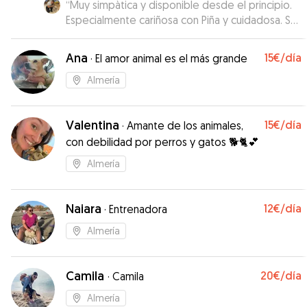
“
Muy simpàtica y disponible desde el principio.
Especialmente cariñosa con Piña y cuidadosa. Se
nota que le encantan los animales.
”
Ana
15€
/día
·
El amor animal es el más grande
Almería
Valentina
15€
/día
·
Amante de los animales,
con debilidad por perros y gatos 🐕🐈💕
Almería
Naiara
12€
/día
·
Entrenadora
Almería
Camila
20€
/día
·
Camila
Almería