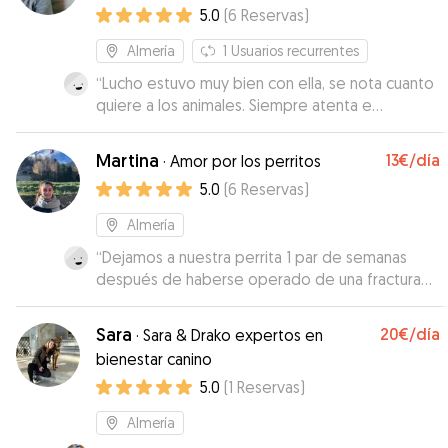
horas
5.0
(
6
Reservas
)
repetiré.
”
Almería
1
Usuarios recurrentes
“
Lucho estuvo muy bien con ella, se nota cuanto
quiere a los animales. Siempre atenta e
informándome de todo. Repetiremos seguro!
”
Martina
13€
/día
·
Amor por los perritos
5.0
(
6
Reservas
)
Almería
“
Dejamos a nuestra perrita 1 par de semanas
después de haberse operado de una fractura
en la pata y no nos podemos alegrar más. Le ha
dado su medicación, la ha sacado según las
Sara
20€
/día
·
Sara & Drako expertos en
necesidades de nuestra perrita y le ha dado
bienestar canino
muchos mimos. Estamos muy contentos y
5.0
(
1
Reservas
)
repetiremos seguro!
”
Almería