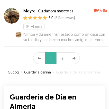
Mayra
15€
/día
·
Cuidadora mascotas
5.0
(
5
Reservas
)
Almería
“
Simba y Summer han estado como en casa con
su familia y han hecho muchos amigos :) hemos
tenido muchas fotos y vídeos! Gracias!
”
1
2
Gudog
»
Guardería canina
»
Guardería de Día en Almería
Guardería de Día en
Almería