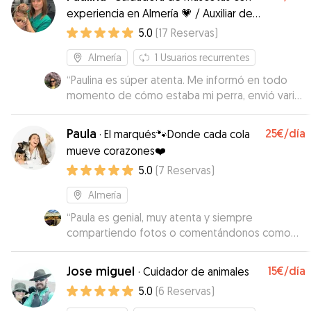
experiencia en Almería 💗 / Auxiliar de
Veterinaria 🩺🐾
5.0
(
17
Reservas
)
Almería
1
Usuarios recurrentes
“
Paulina es súper atenta. Me informó en todo
momento de cómo estaba mi perra, envió varias
fotos durante el día que estuvo con ella y
respondió rápidamente cada vez que me puse
Paula
25€
/día
·
El marqués🐾Donde cada cola
en contacto con ella. Cuando la recogí, al
mueve corazones❤️
despedirnos, mi perra se volvía con ella para su
5.0
(
7
Reservas
)
casa 😄 Así que creo que no hay mejor resumen
que ese. Sin duda volvería a confiar en ella 😊
”
Almería
“
Paula es genial, muy atenta y siempre
compartiendo fotos o comentándonos como
iba. Cuando la recogimos Maki estaba super
contenta, señal de que ha estado muy bien
Jose miguel
15€
/día
·
Cuidador de animales
cuidada. Muy flexible con los horarios. Vamos a
5.0
(
6
Reservas
)
repetir seguro con Paula
”