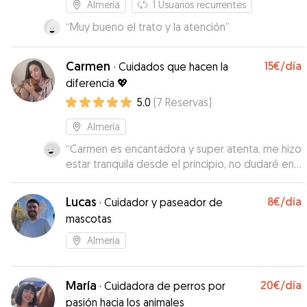
Almería
1
Usuarios recurrentes
“
Muy bueno el trato y la atención
”
Carmen
15€
/día
·
Cuidados que hacen la
diferencia 💖
5.0
(
7
Reservas
)
Almería
“
Carmen es encantadora y super atenta, me hizo
estar tranquila desde el principio, no dudaré en
dejarle de nuevo a mi perrita cuando lo
necesite, 100% recomendable!
”
Lucas
8€
/día
·
Cuidador y paseador de
mascotas
Almería
María
20€
/día
·
Cuidadora de perros por
pasión hacia los animales