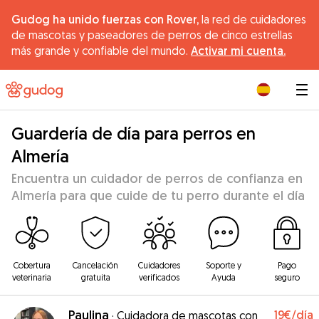
Gudog ha unido fuerzas con Rover,
la red de cuidadores
de mascotas y paseadores de perros de cinco estrellas
más grande y confiable del mundo.
Activar mi cuenta.
|
Guardería de día para perros en
Almería
Encuentra un cuidador de perros de confianza en
Almería para que cuide de tu perro durante el día
Cobertura
Cancelación
Cuidadores
Soporte y
Pago
veterinaria
gratuita
verificados
Ayuda
seguro
Paulina
19€
/día
·
Cuidadora de mascotas con