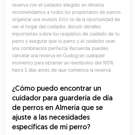
reserva con el cuidador elegido en Almería, 
recomendamos a todos los propietarios de perros 
organizar una reunión. Esto te da la oportunidad de 
ver el hogar del cuidador, discutir detalles 
importantes sobre los requisitos de cuidado de tu 
perro y asegurar que tu perro y el cuidador sean 
una combinación perfecta. Recuerda, puedes 
cancelar una reserva en Gudog en cualquier 
momento para obtener un reembolso del 100% 
hasta 3 días antes de que comience la reserva.
¿Cómo puedo encontrar un 
cuidador para guardería de día 
de perros en Almería que se 
ajuste a las necesidades 
específicas de mi perro?