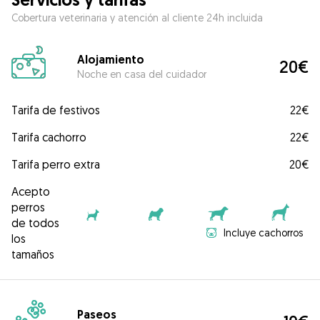
Cobertura veterinaria y atención al cliente 24h incluida
Alojamiento
20€
Noche en casa del cuidador
Tarifa de festivos
22€
Tarifa cachorro
22€
Tarifa perro extra
20€
Acepto
perros
de todos
Incluye cachorros
los
tamaños
Paseos