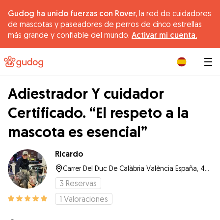
Gudog ha unido fuerzas con Rover,
la red de cuidadores
de mascotas y paseadores de perros de cinco estrellas
más grande y confiable del mundo.
Activar mi cuenta.
|
Adiestrador Y cuidador
Certificado. “El respeto a la
mascota es esencial”
Ricardo
Carrer Del Duc De Calàbria València España, 46005, Valencia
3
Reservas
1
Valoraciones