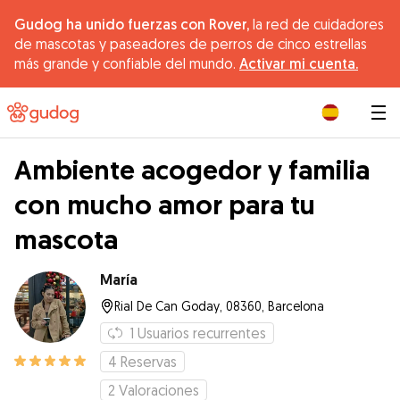
Gudog ha unido fuerzas con Rover,
la red de cuidadores
de mascotas y paseadores de perros de cinco estrellas
más grande y confiable del mundo.
Activar mi cuenta.
|
Ambiente acogedor y familia
con mucho amor para tu
mascota
María
Rial De Can Goday, 08360, Barcelona
1
Usuarios recurrentes
4
Reservas
2
Valoraciones