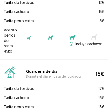
Tarifa de festivos
12€
Tarifa cachorro
15€
Tarifa perro extra
8€
Acepto
perros
de
Incluye cachorros
hasta
45kg
Guardería de día
15€
Durante el día en casa del cuidador
Tarifa de festivos
17€
Tarifa cachorro
16€
Tarifa perro extra
13€