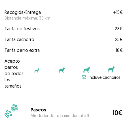
Recogida/Entrega
+
15€
Distancia máxima: 30 km
Tarifa de festivos
23€
Tarifa cachorro
25€
Tarifa perro extra
18€
Acepto
perros
de todos
Incluye cachorros
los
tamaños
Paseos
10€
Alrededor de tu barrio durante 1h