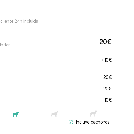
 cliente 24h incluida
20€
dador
+
10€
20€
20€
10€
Incluye cachorros