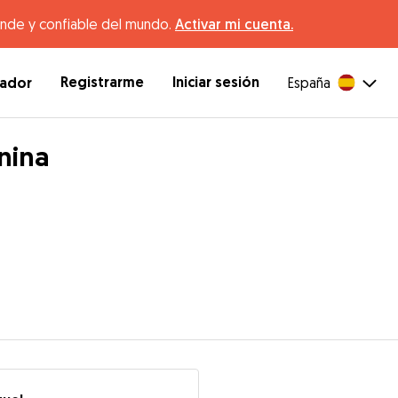
ande y confiable del mundo.
Activar mi cuenta.
Registrarme
Iniciar sesión
dador
España
anina