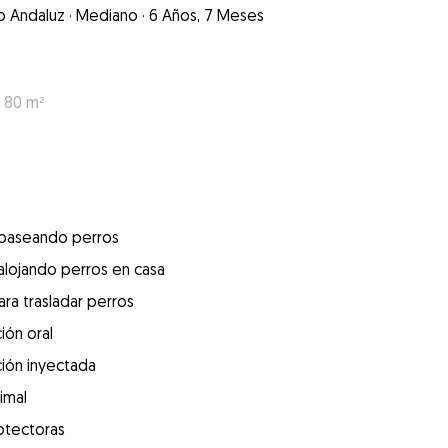
o Andaluz
·
Mediano
·
6 Años, 7 Meses
: 80 m²
 paseando perros
alojando perros en casa
ra trasladar perros
ión oral
ión inyectada
imal
otectoras