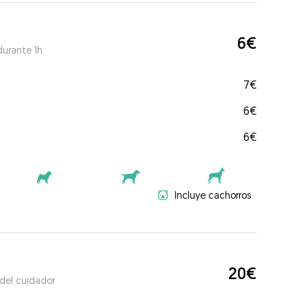
6€
durante 1h
7€
6€
6€
Incluye cachorros
20€
 del cuidador