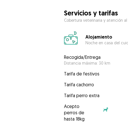
Servicios y tarifas
Cobertura veterinaria y atención al
Alojamiento
Noche en casa del cui
Recogida/Entrega
Distancia máxima: 30 km
Tarifa de festivos
Tarifa cachorro
Tarifa perro extra
Acepto
perros de
hasta 18kg