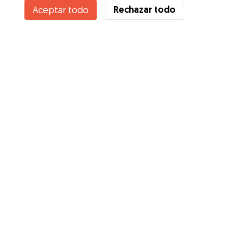
Rechazar todo
Aceptar todo
¿Conoces los Beneficios de Gudog? Ver más
Servicios
Cómo funciona
Sobre Gudog
Opiniones
Cobertura Veterinaria
Consejos para dueños de perros
Consejos para cuidadores
Hazte cuidador
Blog