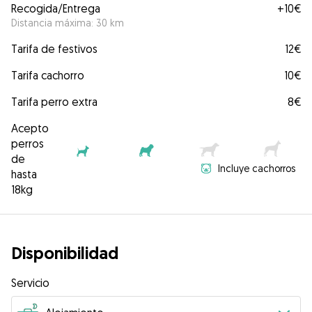
Recogida/Entrega
+
10€
Distancia máxima: 30 km
Tarifa de festivos
12€
Tarifa cachorro
10€
Tarifa perro extra
8€
Acepto
perros
de
Incluye cachorros
hasta
18kg
Disponibilidad
Servicio