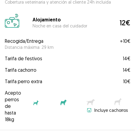
Cobertura veterinaria y atención al cliente 24h incluida
Alojamiento
12€
Noche en casa del cuidador
Recogida/Entrega
+
10€
Distancia máxima: 29 km
Tarifa de festivos
14€
Tarifa cachorro
14€
Tarifa perro extra
10€
Acepto
perros
de
Incluye cachorros
hasta
18kg