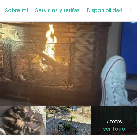
Sobre mí
Servicios y tarifas
Disponibilidad
Ub
7 fotos
ver todo