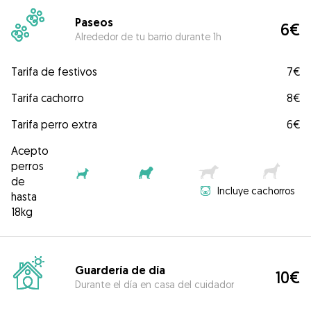
Paseos
6€
Alrededor de tu barrio durante 1h
Tarifa de festivos
7€
Tarifa cachorro
8€
Tarifa perro extra
6€
Acepto
perros
de
Incluye cachorros
hasta
18kg
Guardería de día
10€
Durante el día en casa del cuidador