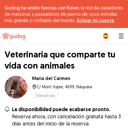
Gudog ha unido fuerzas con Rover,
la red de cuidadores
de mascotas y paseadores de perros de cinco estrellas
más grande y confiable del mundo.
Activar mi cuenta.
|
Veterinaria que comparte tu
vida con animales
Maria del Carmen
C/ Mont Aspre, 46119, Náquera
1
Reservas
La disponibilidad puede acabarse pronto.
Reserva ahora, con cancelación gratuita hasta 3
días antes del inicio de la reserva.