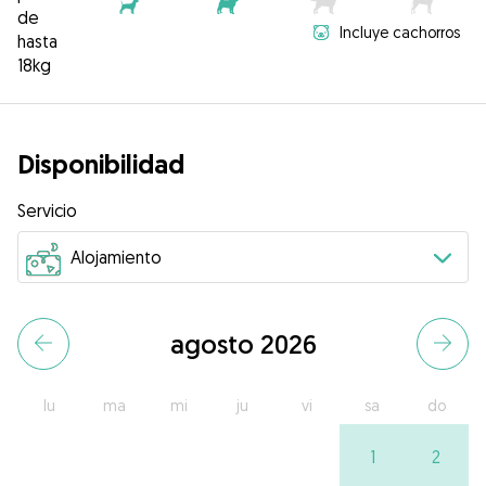
de
Incluye cachorros
hasta
18kg
Disponibilidad
Servicio
agosto 2026
lu
ma
mi
ju
vi
sa
do
1
2