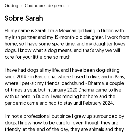
Gudog
»
Cuidadores de perros
»
Cuidadores de perros en Barcel
Sobre Sarah
Hi, my name is Sarah. I’m a Mexican girl living in Dublin with
my Irish partner and my 19-month-old daughter. I work from
home, so I have some spare time, and my daughter loves
dogs. I know what a dog means, and that's why we will
care for your little one so much.
I have had dogs all my life, and I have been dog-sitting
since 2014 - in Barcelona, where I used to live, and in Paris,
where I pet-sit my friends’ dachshund - Dharma, a couple
of times a year, but in January 2020 Dharma came to live
with us here in Dublin. I was minding her here and the
pandemic came and had to stay until February 2024.
I'm not a professional, but since I grew up surrounded by
dogs, I know how to be careful, even though they are
friendly, at the end of the day, they are animals and they