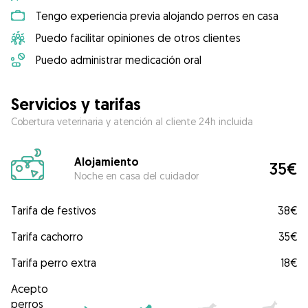
Tengo experiencia previa alojando perros en casa
Puedo facilitar opiniones de otros clientes
Puedo administrar medicación oral
Servicios y tarifas
Cobertura veterinaria y atención al cliente 24h incluida
Alojamiento
35€
Noche en casa del cuidador
Tarifa de festivos
38€
Tarifa cachorro
35€
Tarifa perro extra
18€
Acepto
perros