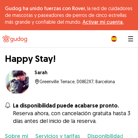
Gudog ha unido fuerzas con Rover,
la red de cuidadores
de mascotas y paseadores de perros de cinco estrellas
más grande y confiable del mundo.
Activar mi cuenta.
|
Happy Stay!
Sarah
Greenville Terrace, D08E2X7, Barcelona
La disponibilidad puede acabarse pronto.
Reserva ahora, con cancelación gratuita hasta 3
días antes del inicio de la reserva.
Sobre mí
Servicios y tarifas
Disponibilidad
Ub