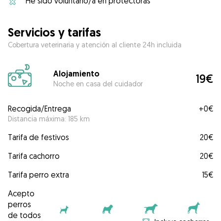
He sido voluntario/a en protectoras
Servicios y tarifas
Cobertura veterinaria y atención al cliente 24h incluida
Alojamiento
19€
Noche en casa del cuidador
Recogida/Entrega
+
0€
Distancia máxima: 185 km
Tarifa de festivos
20€
Tarifa cachorro
20€
Tarifa perro extra
15€
Acepto
perros
de todos