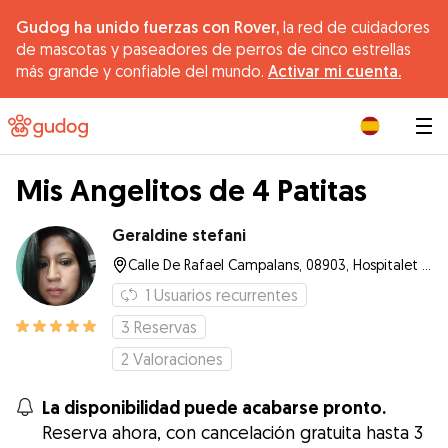
Gudog ha unido fuerzas con Rover,
la red de cuidadores
de mascotas y paseadores de perros de cinco estrellas
más grande y confiable del mundo.
Activar mi cuenta.
|
Mis Angelitos de 4 Patitas
Geraldine stefani
Calle De Rafael Campalans, 08903, Hospitalet de Llobregat
1
Usuarios recurrentes
3
Reservas
2
Valoraciones
La disponibilidad puede acabarse pronto.
Reserva ahora, con cancelación gratuita hasta 3