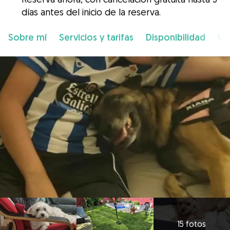
días antes del inicio de la reserva.
Sobre mí
Servicios y tarifas
Disponibilidad
Ub
15 fotos