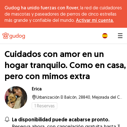
Gudog ha unido fuerzas con Rover,
la red de cuidadores
de mascotas y paseadores de perros de cinco estrellas
más grande y confiable del mundo.
Activar mi cuenta.
|
Cuidados con amor en un
hogar tranquilo. Como en casa,
pero con mimos extra
Erica
Urbanización El Balcón, 28840, Mejorada del Campo
1
Reservas
La disponibilidad puede acabarse pronto.
Reserva ahora, con cancelación gratuita hasta 3