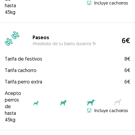
Incluye cachorros
hasta
45kg
Paseos
6€
Alrededor de tu barrio durante 1h
Tarifa de festivos
8€
Tarifa cachorro
6€
Tarifa perro extra
6€
Acepto
perros
de
Incluye cachorros
hasta
45kg