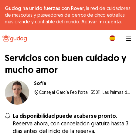
Gudog ha unido fuerzas con Rover,
la red de cuidadores
de mascotas y paseadores de perros de cinco estrellas
más grande y confiable del mundo.
Activar mi cuenta.
|
Servicios con buen cuidado y
mucho amor
Sofía
Consejal García Feo Portal, 35011, Las Palmas de Gran Canaria
La disponibilidad puede acabarse pronto.
Reserva ahora, con cancelación gratuita hasta 3
días antes del inicio de la reserva.