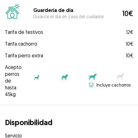
Guardería de día
10€
Durante el día en casa del cuidador
Tarifa de festivos
12€
Tarifa cachorro
10€
Tarifa perro extra
10€
Acepto
perros
de
Incluye cachorros
hasta
45kg
Disponibilidad
Servicio