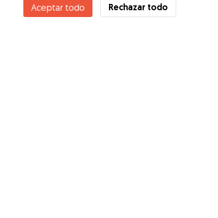
Rechazar todo
Aceptar todo
¿Conoces los Beneficios de Gudog? Ver más
Servicios
Cómo funciona
Sobre Gudog
Opiniones
Cobertura Veterinaria
Consejos para dueños de perros
Consejos para cuidadores
Hazte cuidador
Blog