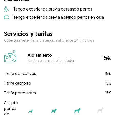
Tengo experiencia previa paseando perros
Tengo experiencia previa alojando perros en casa
Servicios y tarifas
Cobertura veterinaria y atención al cliente 24h incluida
Alojamiento
15€
Noche en casa del cuidador
Tarifa de festivos
18€
Tarifa cachorro
15€
Tarifa perro extra
15€
Acepto
perros
de