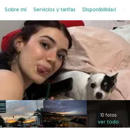
Sobre mí
Servicios y tarifas
Disponibilidad
Ub
10 fotos
ver todo