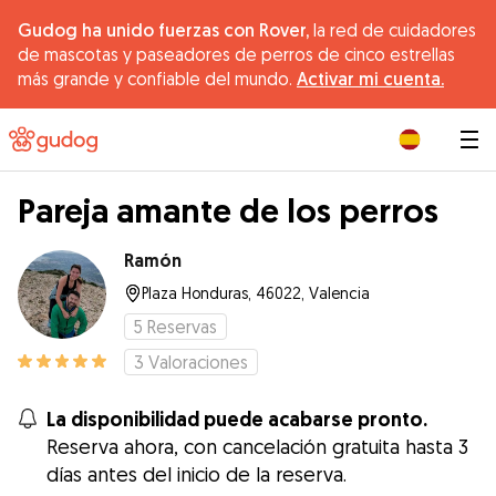
Gudog ha unido fuerzas con Rover,
la red de cuidadores
de mascotas y paseadores de perros de cinco estrellas
más grande y confiable del mundo.
Activar mi cuenta.
|
Pareja amante de los perros
Ramón
Plaza Honduras, 46022, Valencia
5
Reservas
3
Valoraciones
La disponibilidad puede acabarse pronto.
Reserva ahora, con cancelación gratuita hasta 3
días antes del inicio de la reserva.