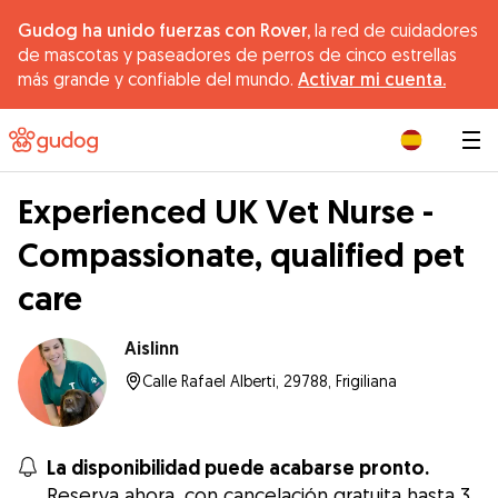
Gudog ha unido fuerzas con Rover,
la red de cuidadores
de mascotas y paseadores de perros de cinco estrellas
más grande y confiable del mundo.
Activar mi cuenta.
|
Experienced UK Vet Nurse -
Compassionate, qualified pet
care
Aislinn
Calle Rafael Alberti, 29788, Frigiliana
La disponibilidad puede acabarse pronto.
Reserva ahora, con cancelación gratuita hasta 3