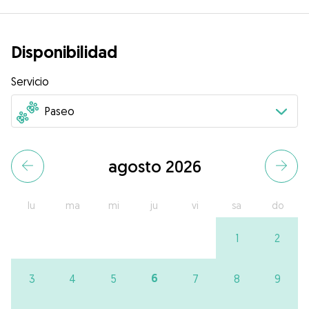
Disponibilidad
Servicio
agosto 2026
lu
ma
mi
ju
vi
sa
do
1
2
6
3
4
5
7
8
9