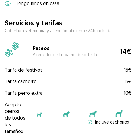
Tengo niños en casa
Servicios y tarifas
Cobertura veterinaria y atención al cliente 24h incluida
Paseos
14€
Alrededor de tu barrio durante 1h
Tarifa de festivos
15€
Tarifa cachorro
15€
Tarifa perro extra
10€
Acepto
perros
de todos
Incluye cachorros
los
tamaños