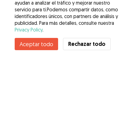
ayudan a analizar el tráfico y mejorar nuestro
servicio para ti.Podemos compartir datos, como
identificadores únicos, con partners de análisis y
publicidad. Para más detalles, consulte nuestra
Privacy Policy
.
Contacta con Aislinn
Rechazar todo
Aceptar todo
¿Conoces los Beneficios de Gudog? Ver más
Servicios
Cómo funciona
Sobre Gudog
Opiniones
Cobertura Veterinaria
Consejos para dueños de perros