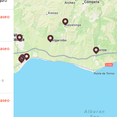
guro
paseo
paseo
 a
guro
ara
paseo