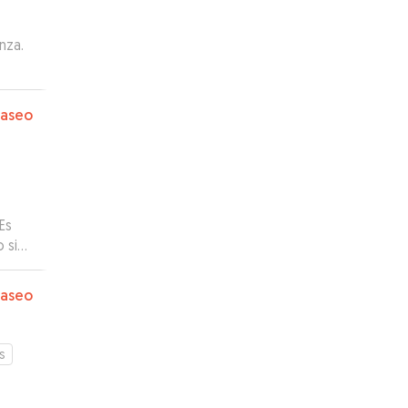
nza.
paseo
Es
 si
ente
paseo
s