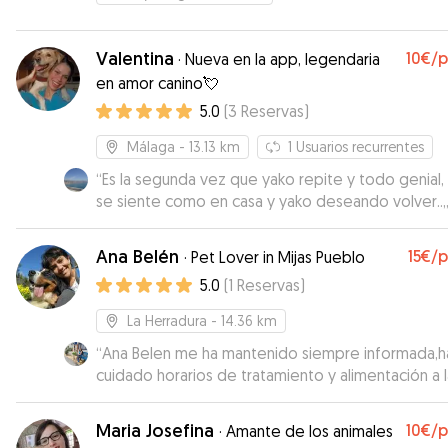
Valentina
10€
/
·
Nueva en la app, legendaria
en amor canino💘
5.0
(
3
Reservas
)
Málaga
- 13.13 km
1
Usuarios recurrentes
“
Es la segunda vez que yako repite y todo genial,
se siente como en casa y yako deseando volver..,,
Valentina te mantiene informado en todo momen
de todo. Cariño no le falta…Recomendable 100%
”
Ana Belén
15€
/
·
Pet Lover in Mijas Pueblo
5.0
(
1
Reservas
)
La Herradura
- 14.36 km
“
Ana Belen me ha mantenido siempre informada,h
cuidado horarios de tratamiento y alimentación a l
perfección y para mi lo más importante es lo feli
Duna se ha sentido en sus paseos etc.
”
Maria Josefina
10€
/
·
Amante de los animales