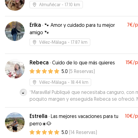
Almuñécar
- 17.10 km
Erika
7€
/
·
🐾 Amor y cuidado para tu mejor
amigo 🐾
Vélez-Málaga
- 17.87 km
Rebeca
15€
/
·
Cuido de lo que más quieres
5.0
(
5
Reservas
)
Vélez-Málaga
- 18.44 km
“
Maravilla! Publiqué que necesitaba canguro, con 
poquito margen y enseguida Rebeca se ofreció.
amable, flexible y encantadores (humanos y su per
Dulce) con nuestra Toscana, que se sintió como e
Estrella
10€
/
·
Las mejores vacaciones para tu
casa. Se volcaron con ella y pudimos estar tranquil
perro☀️🐶
Recomendamos y repetiremos seguro :)
”
5.0
(
14
Reservas
)