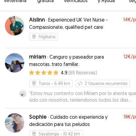
veterinaria
gratuita
verificados
y Ayuda
se
Aislinn
14€
/
·
Experienced UK Vet Nurse -
Compassionate, qualified pet care
Frigiliana
miriam
12€
/
·
Canguro y paseador para
mascotas, trato familiar.
4.9
(
65
Reservas
)
Torrox
- 6.48 km
2
Usuarios recurrentes
“
Estoy muy contento con Míriam por lo atenta que
sido con nosotros, teniendonos todos los dias
informados. Estamos muy contentos con ella y se
que si en otro momento necesitamos cuidador p
Sophie
18€
/
·
Cuidado con experiencia y
Diana contaremos von ella. Gracias por tu dedicación y
dedicación para tus peludos
buen hacer.
”
Sayalonga
- 10.42 km