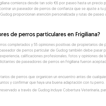
igiliana comienza desde tan solo €6 por paseo hasta un precio 
contrar un paseador de perros de confianza que se ajuste a tu p
 Gudog proporcionan atención personalizada y rutas de paseo 
es de perros particulares en Frigiliana?
ros completados y 55 opiniones positivas de propietarios de p
 paseador de perros particular de Gudog también debe pasar po
eriencia, calificaciones profesionales, fotos y opiniones de los
olicitantes de paseadores de perros en Frigiliana fueron acepta
rios de perros que organicen un encuentro antes de cualquier 
juntos y confirmar que haya una buena adaptación con tu perro.
servado a través de Gudog incluye Cobertura Veterinaria, para un