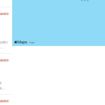
paseo
 yako
to
paseo
a
a
z que
paseo