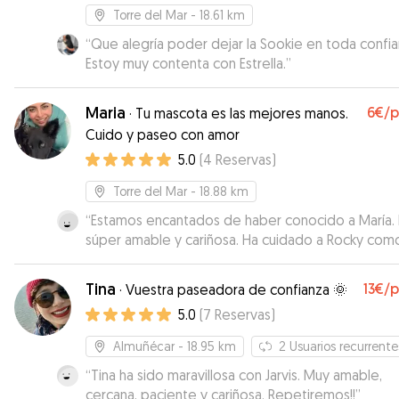
Torre del Mar
- 18.61 km
“
Que alegría poder dejar la Sookie en toda confia
Estoy muy contenta con Estrella.
”
Maria
6€
/
·
Tu mascota es las mejores manos.
Cuido y paseo con amor
5.0
(
4
Reservas
)
Torre del Mar
- 18.88 km
“
Estamos encantados de haber conocido a María. 
súper amable y cariñosa. Ha cuidado a Rocky como
fuera suyo. Se nota que ama a los animales. Excel
experiencia tanto para mí como para Rocky .
”
Tina
13€
/
·
Vuestra paseadora de confianza 🌞
5.0
(
7
Reservas
)
Almuñécar
- 18.95 km
2
Usuarios recurrente
“
Tina ha sido maravillosa con Jarvis. Muy amable,
cercana, paciente y cariñosa. Repetiremos!!
”