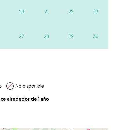
20
21
22
23
27
28
29
30
o
No disponible
ace alrededor de 1 año