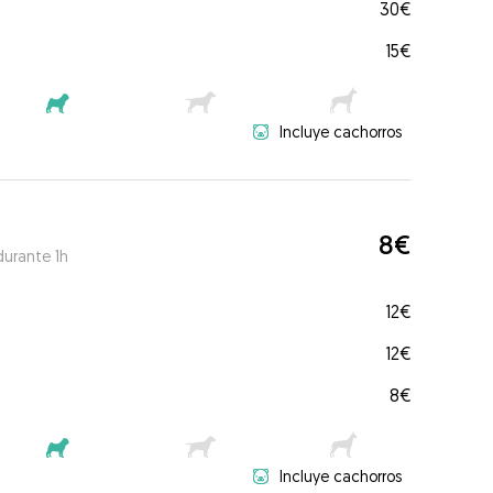
30€
15€
Incluye cachorros
8€
durante 1h
12€
12€
8€
Incluye cachorros