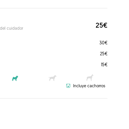
25€
 del cuidador
30€
25€
15€
Incluye cachorros