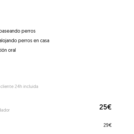
 paseando perros
alojando perros en casa
ión oral
 cliente 24h incluida
25€
dador
29€