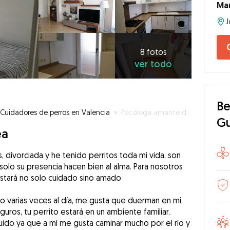
Ma
8
fotos
ver
8 fotos
ver todo
todo
Be
Cuidadores de perros en Valencia
»
Psicóloga amante de los perros
G
ea
divorciada y he tenido perritos toda mi vida, son
 solo su presencia hacen bien al alma. Para nosotros
 estará no solo cuidado sino amado
o varias veces al día, me gusta que duerman en mi
guros, tu perrito estará en un ambiente familiar,
uido ya que a mí me gusta caminar mucho por el río y