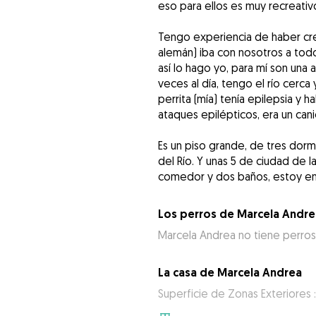
eso para ellos es muy recreativ
Tengo experiencia de haber cre
alemán) iba con nosotros a todos
así lo hago yo, para mí son una a
veces al día, tengo el río cerca
perrita (mía) tenía epilepsia y h
ataques epilépticos, era un ca
Es un piso grande, de tres dormi
del Río. Y unas 5 de ciudad de 
comedor y dos baños, estoy en 
Los perros de Marcela Andre
Marcela Andrea no tiene perros
La casa de Marcela Andrea
Superficie de Zonas Exteriores :