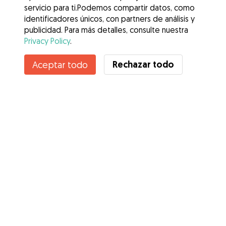
servicio para ti.Podemos compartir datos, como
identificadores únicos, con partners de análisis y
publicidad. Para más detalles, consulte nuestra
Privacy Policy
.
Contacta con Itxaso
Rechazar todo
Aceptar todo
¿Conoces los Beneficios de Gudog? Ver más
Servicios
Cómo funciona
Sobre Gudog
Opiniones
Cobertura Veterinaria
Consejos para dueños de perros