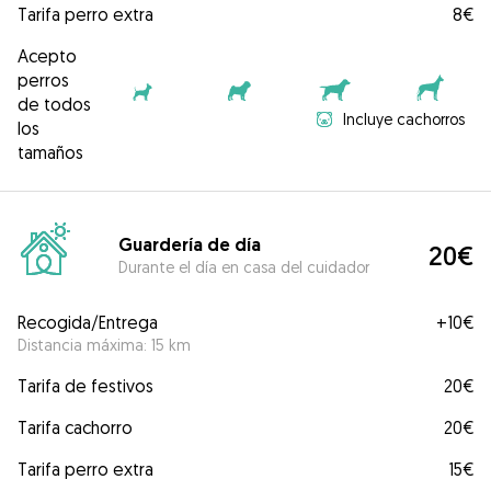
Tarifa perro extra
8€
Acepto
perros
de todos
Incluye cachorros
los
tamaños
Guardería de día
20€
Durante el día en casa del cuidador
Recogida/Entrega
+
10€
Distancia máxima: 15 km
Tarifa de festivos
20€
Tarifa cachorro
20€
Tarifa perro extra
15€