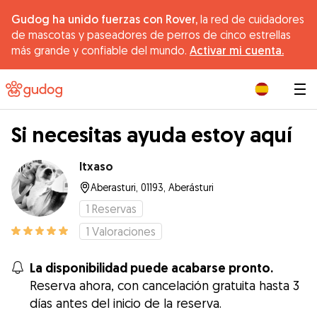
Gudog ha unido fuerzas con Rover,
la red de cuidadores
de mascotas y paseadores de perros de cinco estrellas
más grande y confiable del mundo.
Activar mi cuenta.
|
Si necesitas ayuda estoy aquí
Itxaso
Aberasturi, 01193, Aberásturi
1
Reservas
1
Valoraciones
La disponibilidad puede acabarse pronto.
Reserva ahora, con cancelación gratuita hasta 3
días antes del inicio de la reserva.