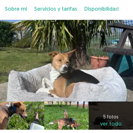
Sobre mí
Servicios y tarifas
Disponibilidad
Ub
5 fotos
ver todo