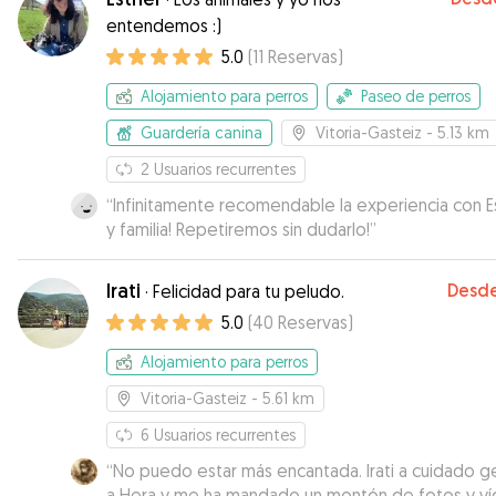
Repetiremos seguro!
”
entendemos :)
5.0
(
11
Reservas
)
Alojamiento para perros
Paseo de perros
Guardería canina
Vitoria-Gasteiz
- 5.13 km
2
Usuarios recurrentes
“
Infinitamente recomendable la experiencia con E
y familia! Repetiremos sin dudarlo!
”
Irati
Desd
·
Felicidad para tu peludo.
5.0
(
40
Reservas
)
Alojamiento para perros
Vitoria-Gasteiz
- 5.61 km
6
Usuarios recurrentes
“
No puedo estar más encantada. Irati a cuidado ge
a Hera y me ha mandado un montón de fotos y v