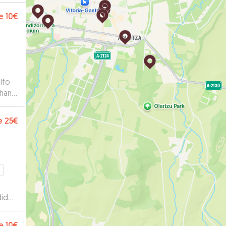
e
10€
lfo
 han
le!!
”
e
25€
dido
ampo
e
10€