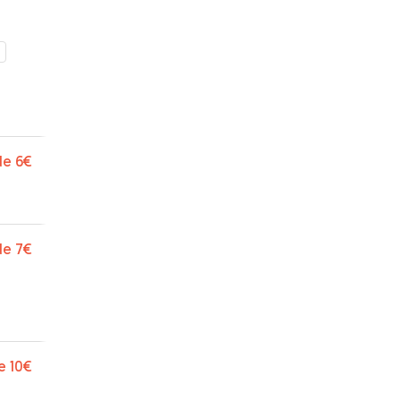
de
6€
de
7€
e
10€