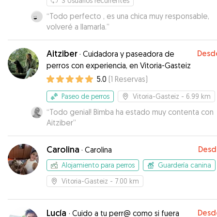
3
Usuarios recurrentes
“
Todo perfecto , es una chica muy responsable,
volveré a llamarla.
”
Aitziber
Desd
·
Cuidadora y paseadora de
perros con experiencia, en Vitoria-Gasteiz
5.0
(
1
Reservas
)
Paseo de perros
Vitoria-Gasteiz
- 6.99 km
“
Todo genial! Bimba ha estado muy contenta con
Aitziber
”
Carolina
Desd
·
Carolina
Alojamiento para perros
Guardería canina
Vitoria-Gasteiz
- 7.00 km
Lucía
Desd
·
Cuido a tu perr@ como si fuera