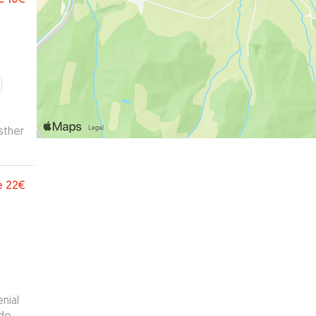
sther
e
22€
nial
ídeos