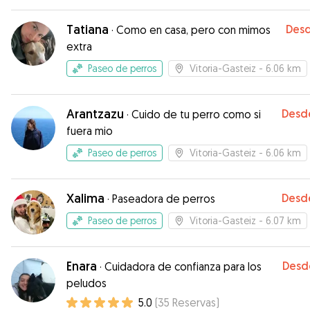
un bendito, se llevará bien con cualquier perro.
Recomendable.
”
Tatiana
Des
·
Como en casa, pero con mimos
extra
Paseo de perros
Vitoria-Gasteiz
- 6.06 km
Arantzazu
Desd
·
Cuido de tu perro como si
fuera mio
Paseo de perros
Vitoria-Gasteiz
- 6.06 km
Xalima
Desd
·
Paseadora de perros
Paseo de perros
Vitoria-Gasteiz
- 6.07 km
Enara
Desd
·
Cuidadora de confianza para los
peludos
5.0
(
35
Reservas
)