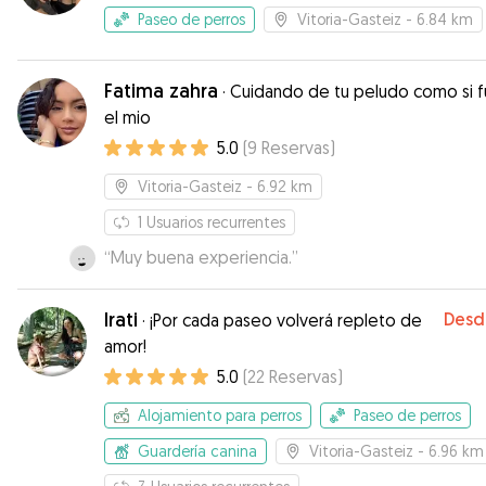
Paseo de perros
Vitoria-Gasteiz
- 6.84 km
Fatima zahra
·
Cuidando de tu peludo como si fuera
el mio
5.0
(
9
Reservas
)
Vitoria-Gasteiz
- 6.92 km
1
Usuarios recurrentes
“
Muy buena experiencia.
”
Irati
Desd
·
¡Por cada paseo volverá repleto de
amor!
5.0
(
22
Reservas
)
Alojamiento para perros
Paseo de perros
Guardería canina
Vitoria-Gasteiz
- 6.96 km