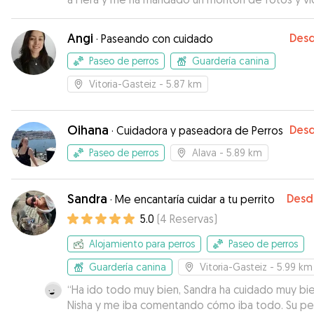
para mí tranquilidad. En dos semanas se vuelve a
quedar con ella
”
Angi
Des
·
Paseando con cuidado
Paseo de perros
Guardería canina
Vitoria-Gasteiz
- 5.87 km
Oihana
Des
·
Cuidadora y paseadora de Perros
Paseo de perros
Alava
- 5.89 km
Sandra
Desd
·
Me encantaría cuidar a tu perrito
5.0
(
4
Reservas
)
Alojamiento para perros
Paseo de perros
Guardería canina
Vitoria-Gasteiz
- 5.99 km
“
Ha ido todo muy bien, Sandra ha cuidado muy bi
Nisha y me iba comentando cómo iba todo. Su pe