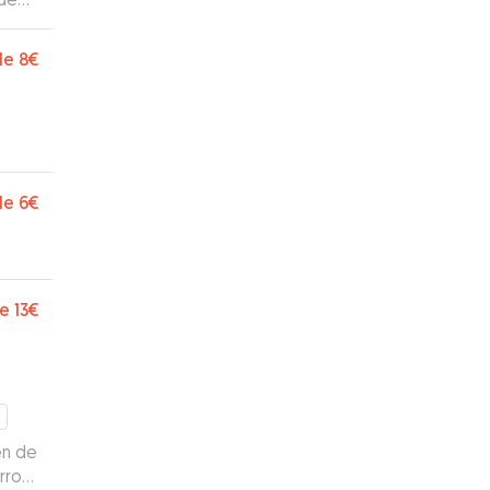
de
8€
de
6€
e
13€
en de
rro