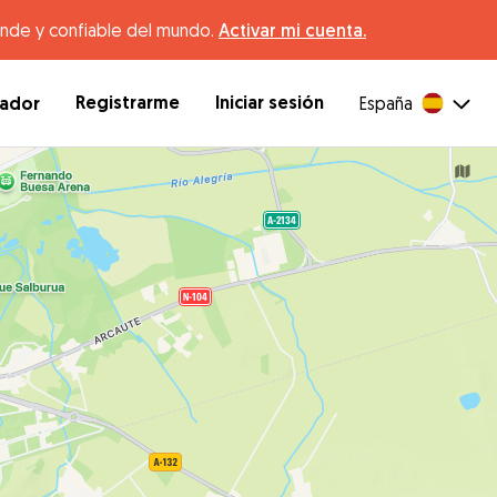
ande y confiable del mundo.
Activar mi cuenta.
Registrarme
Iniciar sesión
dador
España