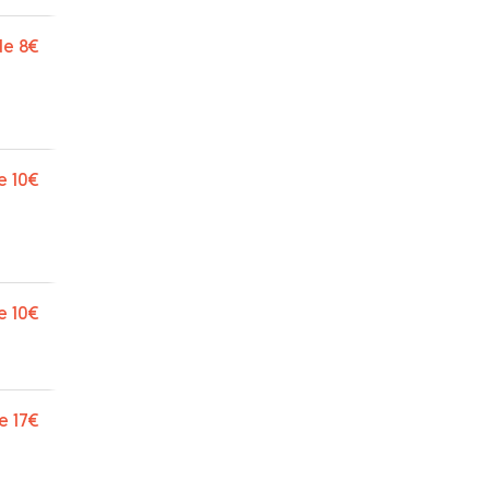
de
8€
e
10€
e
10€
e
17€