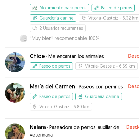
Alojamiento para perros
Paseo de perros
Guardería canina
Vitoria-Gasteiz
- 6.32 km
2
Usuarios recurrentes
“
Muy bien!! recomendable 100%
”
Chloe
Des
·
Me encantan los animales
Paseo de perros
Vitoria-Gasteiz
- 6.39 km
María del Carmen
Des
·
Paseos con perrines
Paseo de perros
Guardería canina
Vitoria-Gasteiz
- 6.80 km
Naiara
Desd
·
Paseadora de perros, auxiliar de
veterinaria