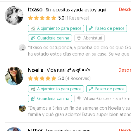
Itxaso
Desd
·
Si necesitas ayuda estoy aquí
5.0
(
1
Reservas
)
Alojamiento para perros
Paseo de perros
Guardería canina
Aberásturi
“
Itxaso es estupenda, y prueba de ello es que Go
ha estado estos días como en su casa. Se ve que
hecho actividades por las fotos que enviaba y lo
cansadito que vino jejeje Totalmente recomendab
Noelia
Desd
·
Vida rural 🍂🧺🦌🌲🐶
5.0
(
4
Reservas
)
Alojamiento para perros
Paseo de perros
Guardería canina
Vitoria-Gasteiz
- 3.57 km
“
Dejamos a Sirius un fin de semana con Noelia y su
familia y qué gran acierto! Estuvo super bien aten
y se lo pasó en grande con todas las salidas al c
y con toda la familia al completo! Un placer!
Esther
Desd
·
Los animales y yo nos