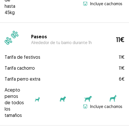
Incluye cachorros
hasta
45kg
Paseos
11€
Alrededor de tu barrio durante 1h
Tarifa de festivos
11€
Tarifa cachorro
11€
Tarifa perro extra
6€
Acepto
perros
de todos
Incluye cachorros
los
tamaños