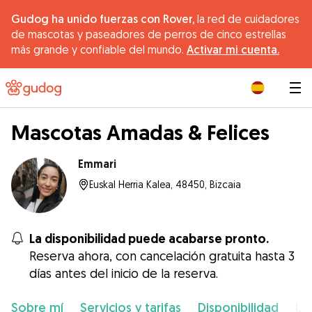
Gudog ha unido fuerzas con Rover,
la red de cuidadores
de mascotas y paseadores de perros de cinco estrellas
más grande y confiable del mundo.
Activar mi cuenta.
|
Mascotas Amadas & Felices
Emmari
Euskal Herria Kalea, 48450, Bizcaia
La disponibilidad puede acabarse pronto.
Reserva ahora, con cancelación gratuita hasta 3
días antes del inicio de la reserva.
Sobre mí
Servicios y tarifas
Disponibilidad
Ub