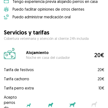
Tengo experiencia previa alojando perros en casa
Puedo facilitar opiniones de otros clientes
Puedo administrar medicación oral
Servicios y tarifas
Cobertura veterinaria y atención al cliente 24h incluida
Alojamiento
20€
Noche en casa del cuidador
Tarifa de festivos
20€
Tarifa cachorro
20€
Tarifa perro extra
10€
Acepto
perros
de