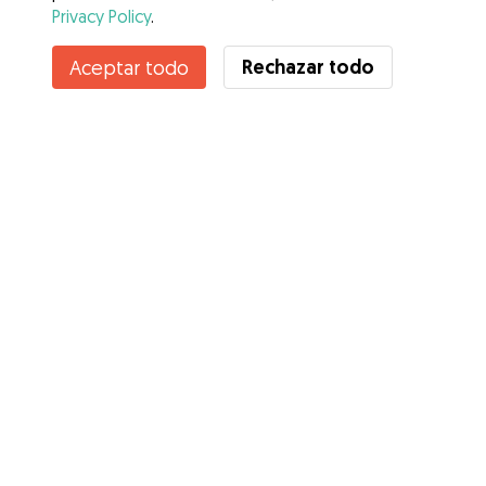
Privacy Policy
.
Contacta con Melanie
Rechazar todo
Aceptar todo
¿Conoces los Beneficios de Gudog? Ver más
Servicios
Cómo funciona
Sobre Gudog
Opiniones
Cobertura Veterinaria
Consejos para dueños de perros
Consejos para cuidadores
Hazte cuidador