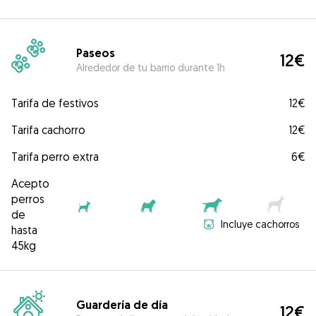
Paseos
12€
Alrededor de tu barrio durante 1h
Tarifa de festivos
12€
Tarifa cachorro
12€
Tarifa perro extra
6€
Acepto
perros
de
Incluye cachorros
hasta
45kg
Guardería de día
12€