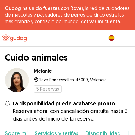
Gudog ha unido fuerzas con Rover,
la red de cuidadores
de mascotas y paseadores de perros de cinco estrellas
más grande y confiable del mundo.
Activar mi cuenta.
|
Cuido animales
Melanie
Plaza Roncesvalles, 46009, Valencia
5
Reservas
La disponibilidad puede acabarse pronto.
Reserva ahora, con cancelación gratuita hasta 3
días antes del inicio de la reserva.
Sobre mí
Servicios y tarifas
Disponibilidad
Ub