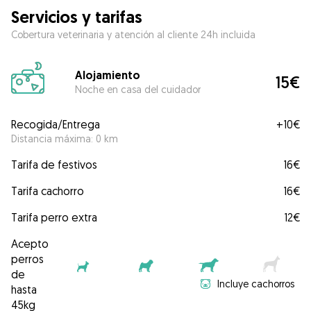
Servicios y tarifas
Cobertura veterinaria y atención al cliente 24h incluida
Alojamiento
15€
Noche en casa del cuidador
Recogida/Entrega
+
10€
Distancia máxima: 0 km
Tarifa de festivos
16€
Tarifa cachorro
16€
Tarifa perro extra
12€
Acepto
perros
de
Incluye cachorros
hasta
45kg