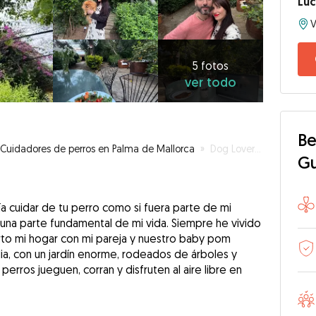
Luc
5
fotos
ver
5 fotos
ver todo
todo
Be
Cuidadores de perros en Palma de Mallorca
»
Dog Lover in Mallorca
G
ía cuidar de tu perro como si fuera parte de mi
o una parte fundamental de mi vida. Siempre he vivido
to mi hogar con mi pareja y nuestro baby pom
lia, con un jardín enorme, rodeados de árboles y
erros jueguen, corran y disfruten al aire libre en