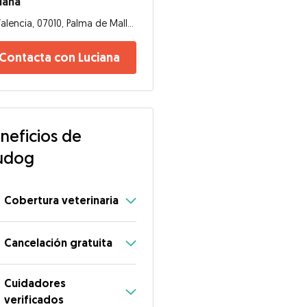
iana
Valencia, 07010, Palma de Mallorca
Contacta con Luciana
neficios de
udog
Cobertura veterinaria
Cancelación gratuita
Cuidadores
verificados