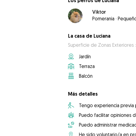
Los perros de Luciana
Viktor
Pomerania
·
Pequeñ
La casa de Luciana
Superficie de Zonas Exteriores 
Jardín
Terraza
Balcón
Más detalles
Tengo experiencia previa
Puedo facilitar opiniones d
Puedo administrar medicac
He sido voluntario/a en pr