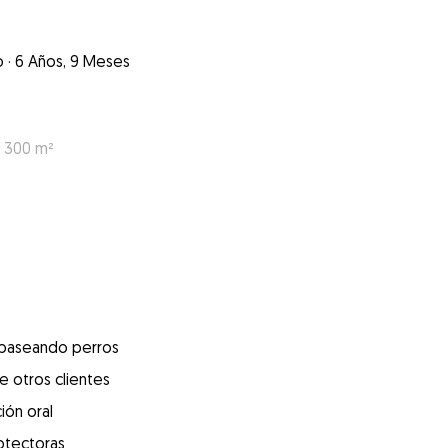
o
·
6 Años, 9 Meses
: 300 m²
 paseando perros
e otros clientes
ión oral
otectoras