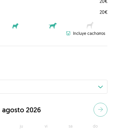
20€
20€
Incluye cachorros
agosto 2026
ju
vi
sa
do