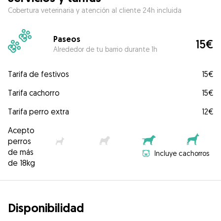
Cobertura veterinaria y atención al cliente 24h incluida
Paseos
15€
Alrededor de tu barrio durante 1h
Tarifa de festivos
15€
Tarifa cachorro
15€
Tarifa perro extra
12€
Acepto
perros
de más
Incluye cachorros
de 18kg
Disponibilidad