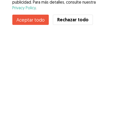
publicidad. Para más detalles, consulte nuestra
Privacy Policy
.
Contacta con Maria de Valme
Rechazar todo
Aceptar todo
¿Conoces los Beneficios de Gudog? Ver más
Servicios
Cómo funciona
Sobre Gudog
Opiniones
Cobertura Veterinaria
Consejos para dueños de perros
Consejos para cuidadores
Hazte cuidador