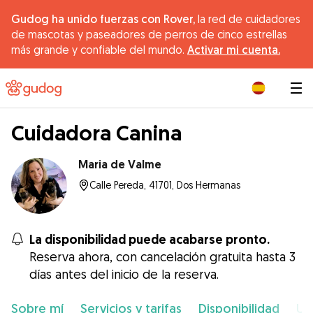
Gudog ha unido fuerzas con Rover,
la red de cuidadores
de mascotas y paseadores de perros de cinco estrellas
más grande y confiable del mundo.
Activar mi cuenta.
|
Cuidadora Canina
Maria de Valme
Calle Pereda, 41701, Dos Hermanas
La disponibilidad puede acabarse pronto.
Reserva ahora, con cancelación gratuita hasta 3
días antes del inicio de la reserva.
Sobre mí
Servicios y tarifas
Disponibilidad
Ub