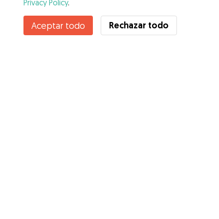
Privacy Policy
.
Contacta con Paula
Rechazar todo
Aceptar todo
¿Conoces los Beneficios de Gudog? Ver más
Servicios
Cómo funciona
Sobre Gudog
Opiniones
Cobertura Veterinaria
Consejos para dueños de perros
Consejos para cuidadores
Hazte cuidador