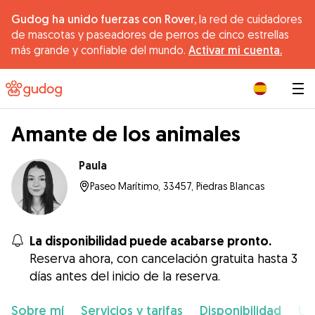
Gudog ha unido fuerzas con Rover,
la red de cuidadores
de mascotas y paseadores de perros de cinco estrellas
más grande y confiable del mundo.
Activar mi cuenta.
|
Amante de los animales
Paula
Paseo Marítimo, 33457, Piedras Blancas
La disponibilidad puede acabarse pronto.
Reserva ahora, con cancelación gratuita hasta 3
días antes del inicio de la reserva.
Sobre mí
Servicios y tarifas
Disponibilidad
Ub