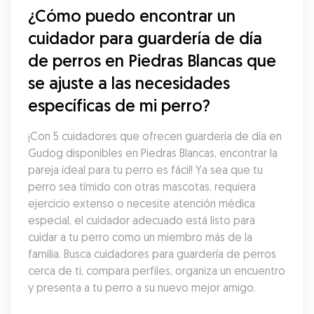
¿Cómo puedo encontrar un 
cuidador para guardería de día 
de perros en Piedras Blancas que 
se ajuste a las necesidades 
específicas de mi perro?
¡Con 5 cuidadores que ofrecen guardería de día en 
Gudog disponibles en Piedras Blancas, encontrar la 
pareja ideal para tu perro es fácil! Ya sea que tu 
perro sea tímido con otras mascotas, requiera 
ejercicio extenso o necesite atención médica 
especial, el cuidador adecuado está listo para 
cuidar a tu perro como un miembro más de la 
familia. Busca cuidadores para guardería de perros 
cerca de ti, compara perfiles, organiza un encuentro 
y presenta a tu perro a su nuevo mejor amigo.