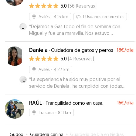
5.0
(
36
Reservas
)
Avilés
- 4.15 km
1
Usuarios recurrentes
“
Dejamos a Gas todo el fin de semana con
Miguel y fue una maravilla. Nos estuvo
informando, mandando fotos y vídeos. A pesar
de que Gas a veces tiene problemas para
Daniela
18€
/día
·
Cuidadora de gatos y perros
socializar, Miguel lo hizo todo fácil y cómodo.
5.0
(
4
Reservas
)
Será un placer contactar con él para otras
veces!
”
Avilés
- 4.27 km
“
La experiencia ha sido muy positiva por el
servicio de Daniela , ha cumplidoi con todas
nuestras espectativas, incluso las ha mejorado.
ha cuidado de nuestra mascota, mejor de lo que
RAÚL
15€
/día
·
Tranquilidad como en casa.
cabria esperar, totalmente recomendable ,
nosotros seguiremos confiando en ella, ha
Trasona
- 8.11 km
mandado fotos, nos ha informado de su estado,
y ha estado siempre muy involucrada en todo
”
Gudog
»
Guardería canina
»
Guardería de Día en Piedras Blancas