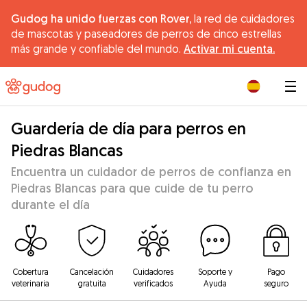
Gudog ha unido fuerzas con Rover,
la red de cuidadores
de mascotas y paseadores de perros de cinco estrellas
más grande y confiable del mundo.
Activar mi cuenta.
|
Guardería de día para perros en
Piedras Blancas
Encuentra un cuidador de perros de confianza en
Piedras Blancas para que cuide de tu perro
durante el día
Cobertura
Cancelación
Cuidadores
Soporte y
Pago
veterinaria
gratuita
verificados
Ayuda
seguro