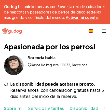
Gudog ha unido fuerzas con Rover,
la red de cuidadores
de mascotas y paseadores de perros de cinco estrellas
más grande y confiable del mundo.
Activar mi cuenta.
|
Apasionada por los perros!
Florencia bahia
Rasos De Peguera, 08033, Barcelona
La disponibilidad puede acabarse pronto.
Reserva ahora, con cancelación gratuita hasta 3
días antes del inicio de la reserva.
Sobre mí
Servicios y tarifas
Disponibilidad
Ub