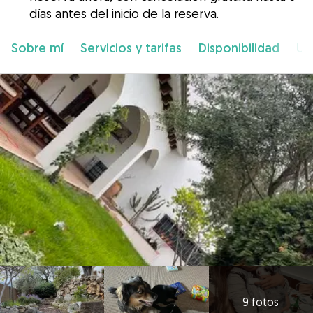
días antes del inicio de la reserva.
Sobre mí
Servicios y tarifas
Disponibilidad
Ub
9 fotos