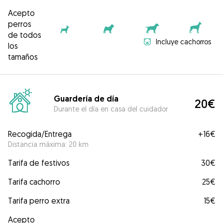
Acepto
perros
de todos
Incluye cachorros
los
tamaños
Guardería de día
20€
Durante el día en casa del cuidador
Recogida/Entrega
+
16€
Distancia máxima: 20 km
Tarifa de festivos
30€
Tarifa cachorro
25€
Tarifa perro extra
15€
Acepto