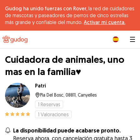
Gudog ha unido fuerzas con Rover,
la red de cuidadores
de mascotas y paseadores de perros de cinco estrellas
más grande y confiable del mundo.
Activar mi cuenta.
|
Cuidadora de animales, uno
mas en la familia♥️
Patri
Pla Del Bosc, 08811, Canyelles
1
Reservas
1
Valoraciones
La disponibilidad puede acabarse pronto.
Reserva ahora, con cancelación gratuita hasta 3