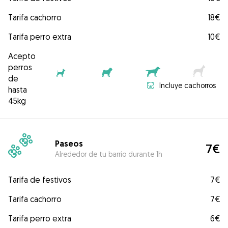
Tarifa cachorro
18€
Tarifa perro extra
10€
Acepto
perros
de
Incluye cachorros
hasta
45kg
Paseos
7€
Alrededor de tu barrio durante 1h
Tarifa de festivos
7€
Tarifa cachorro
7€
Tarifa perro extra
6€