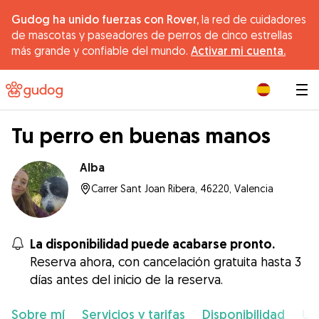
Gudog ha unido fuerzas con Rover,
la red de cuidadores
de mascotas y paseadores de perros de cinco estrellas
más grande y confiable del mundo.
Activar mi cuenta.
|
Tu perro en buenas manos
Alba
Carrer Sant Joan Ribera, 46220, Valencia
La disponibilidad puede acabarse pronto.
Reserva ahora, con cancelación gratuita hasta 3
días antes del inicio de la reserva.
Sobre mí
Servicios y tarifas
Disponibilidad
Ub