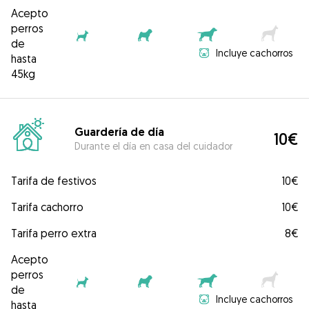
Acepto
perros
de
Incluye cachorros
hasta
45kg
Guardería de día
10€
Durante el día en casa del cuidador
Tarifa de festivos
10€
Tarifa cachorro
10€
Tarifa perro extra
8€
Acepto
perros
de
Incluye cachorros
hasta