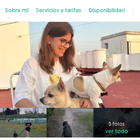
Sobre mí
Servicios y tarifas
Disponibilidad
Ub
5 fotos
ver todo