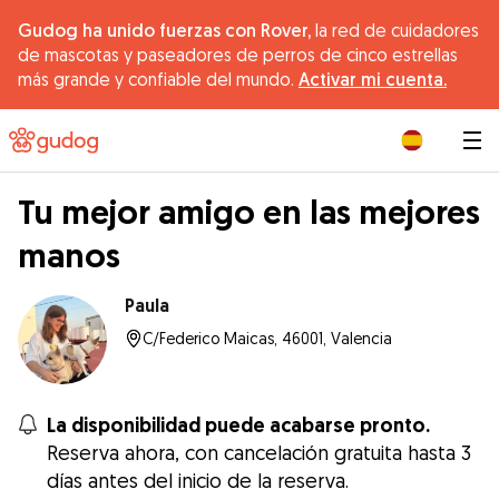
Gudog ha unido fuerzas con Rover,
la red de cuidadores
de mascotas y paseadores de perros de cinco estrellas
más grande y confiable del mundo.
Activar mi cuenta.
|
Tu mejor amigo en las mejores
manos
Paula
C/Federico Maicas, 46001, Valencia
La disponibilidad puede acabarse pronto.
Reserva ahora, con cancelación gratuita hasta 3
días antes del inicio de la reserva.