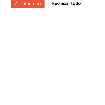
Rechazar todo
Aceptar todo
¿Conoces los Beneficios de Gudog? Ver más
Servicios
Cómo funciona
Sobre Gudog
Opiniones
Cobertura Veterinaria
Consejos para dueños de perros
Consejos para cuidadores
Hazte cuidador
Blog