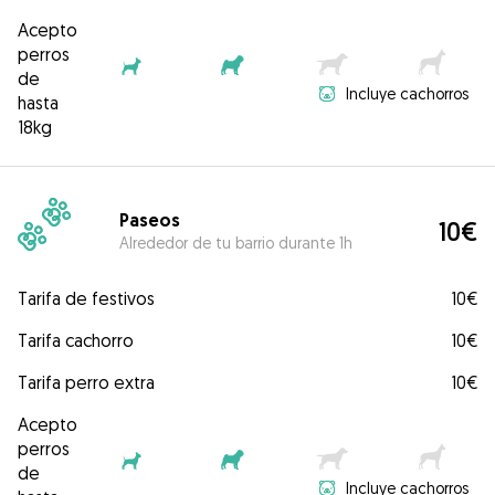
Acepto
perros
de
Incluye cachorros
hasta
18kg
Paseos
10€
Alrededor de tu barrio durante 1h
Tarifa de festivos
10€
Tarifa cachorro
10€
Tarifa perro extra
10€
Acepto
perros
de
Incluye cachorros