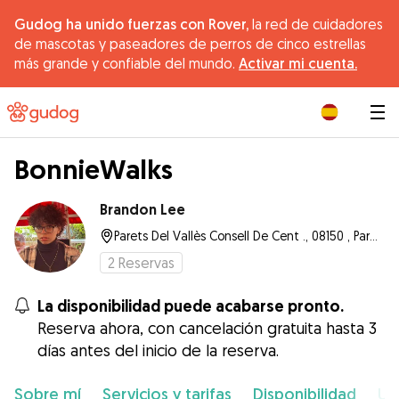
Gudog ha unido fuerzas con Rover,
la red de cuidadores
de mascotas y paseadores de perros de cinco estrellas
más grande y confiable del mundo.
Activar mi cuenta.
|
BonnieWalks
Brandon Lee
Parets Del Vallès Consell De Cent ., 08150 , Parets del Vallès
2
Reservas
La disponibilidad puede acabarse pronto.
Reserva ahora, con cancelación gratuita hasta 3
días antes del inicio de la reserva.
Sobre mí
Servicios y tarifas
Disponibilidad
Ub