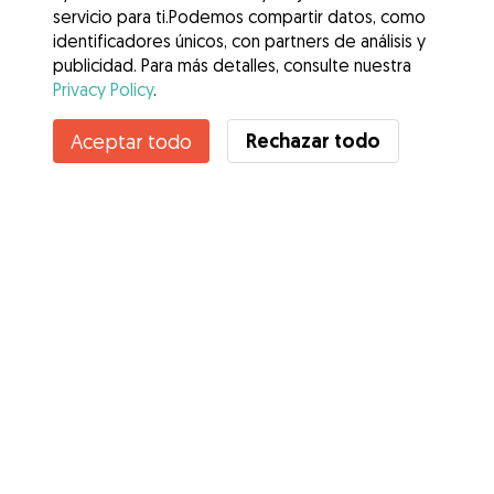
servicio para ti.Podemos compartir datos, como
identificadores únicos, con partners de análisis y
publicidad. Para más detalles, consulte nuestra
Privacy Policy
.
Contacta con Brandon Lee
Rechazar todo
Aceptar todo
¿Conoces los Beneficios de Gudog? Ver más
Servicios
Cómo funciona
Sobre Gudog
Opiniones
Cobertura Veterinaria
Consejos para dueños de perros