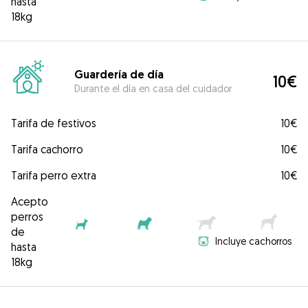
hasta
18kg
Guardería de día
10€
Durante el día en casa del cuidador
Tarifa de festivos
10€
Tarifa cachorro
10€
Tarifa perro extra
10€
Acepto
perros
de
Incluye cachorros
hasta
18kg