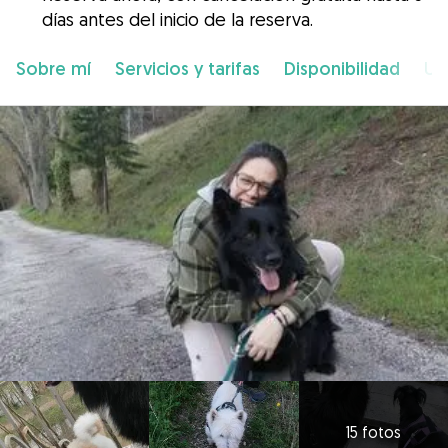
días antes del inicio de la reserva.
Sobre mí
Servicios y tarifas
Disponibilidad
Ub
15 fotos