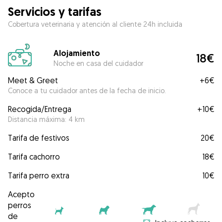
Servicios y tarifas
Cobertura veterinaria y atención al cliente 24h incluida
Alojamiento
18€
Noche en casa del cuidador
Meet & Greet
+
6€
Conoce a tu cuidador antes de la fecha de inicio.
Recogida/Entrega
+
10€
Distancia máxima: 4 km
Tarifa de festivos
20€
Tarifa cachorro
18€
Tarifa perro extra
10€
Acepto
perros
de