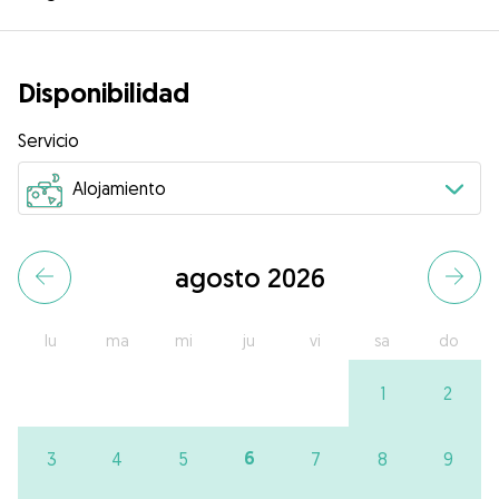
Disponibilidad
Servicio
agosto 2026
lu
ma
mi
ju
vi
sa
do
1
2
6
3
4
5
7
8
9