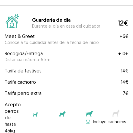
Guardería de día
12€
Durante el día en casa del cuidador
Meet & Greet
+
6€
Conoce a tu cuidador antes de la fecha de inicio.
Recogida/Entrega
+
10€
Distancia máxima: 5 km
Tarifa de festivos
14€
Tarifa cachorro
14€
Tarifa perro extra
7€
Acepto
perros
de
Incluye cachorros
hasta
45kg