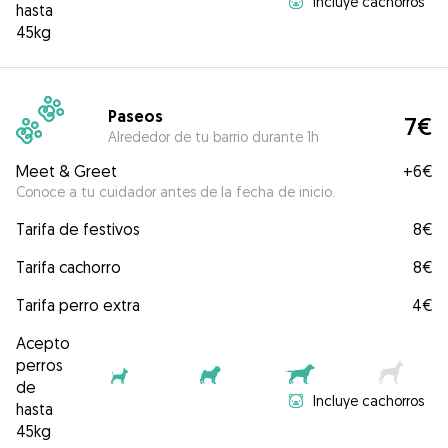
Incluye cachorros
hasta
45kg
Paseos
7€
Alrededor de tu barrio durante 1h
Meet & Greet
+
6€
Conoce a tu cuidador antes de la fecha de inicio.
Tarifa de festivos
8€
Tarifa cachorro
8€
Tarifa perro extra
4€
Acepto
perros
de
Incluye cachorros
hasta
45kg