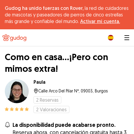
Gudog ha unido fuerzas con Rover,
la red de cuidadores
de mascotas y paseadores de perros de cinco estrellas
más grande y confiable del mundo.
Activar mi cuenta.
|
Como en casa...¡Pero con
mimos extra!
Paula
Calle Arco Del Pilar N°, 09003, Burgos
2
Reservas
2
Valoraciones
La disponibilidad puede acabarse pronto.
Reserva ahora, con cancelación gratuita hasta 3