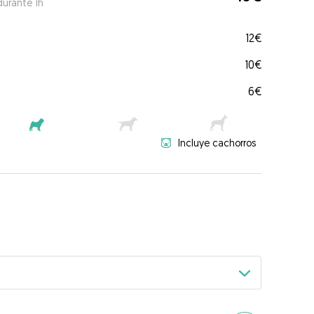
durante 1h
12€
10€
6€
Incluye cachorros