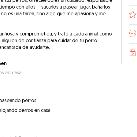
 a sus perros, ofreciéndoles un cuidado responsable
r tiempo con ellos —sacarlos a pasear, jugar, bañarlos
o es una tarea, sino algo que me apasiona y me
ariñosa y comprometida, y trato a cada animal como
a alguien de confianza para cuidar de tu perro
 encantada de ayudarte.
men
os en casa
 paseando perros
alojando perros en casa