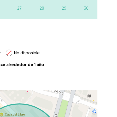
27
28
29
30
o
No disponible
ace alrededor de 1 año