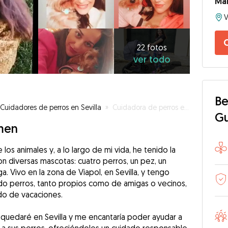
Mar
V
22
fotos
C
ver
22 fotos
ver todo
todo
Be
Cuidadores de perros en Sevilla
»
Cuidadora de perros en viapol
G
men
los animales y, a lo largo de mi vida, he tenido la
n diversas mascotas: cuatro perros, un pez, un
ga. Vivo en la zona de Viapol, en Sevilla, y tengo
do perros, tanto propios como de amigas o vecinos,
do de vacaciones.
quedaré en Sevilla y me encantaría poder ayudar a