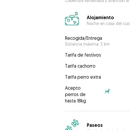
Cobertura veterinaria y atención al
Alojamiento
Noche en casa del cui
Recogida/Entrega
Distancia máxima: 3 km
Tarifa de festivos
Tarifa cachorro
Tarifa perro extra
Acepto
perros de
hasta 18kg
Paseos