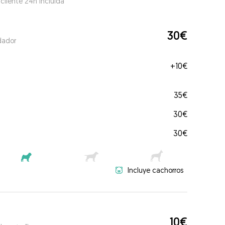
 cliente 24h incluida
30€
dador
+
10€
35€
30€
30€
Incluye cachorros
10€