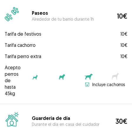
Paseos
10€
Alrededor de tu barrio durante 1h
Tarifa de festivos
10€
Tarifa cachorro
10€
Tarifa perro extra
10€
Acepto
perros
de
Incluye cachorros
hasta
45kg
Guardería de día
30€
Durante el día en casa del cuidador