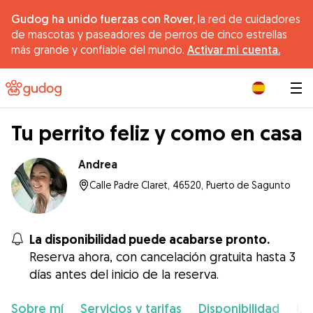
Gudog ha unido fuerzas con Rover,
la red de cuidadores
de mascotas y paseadores de perros de cinco estrellas
más grande y confiable del mundo.
Activar mi cuenta.
|
Tu perrito feliz y como en casa
Andrea
Calle Padre Claret, 46520, Puerto de Sagunto
La disponibilidad puede acabarse pronto.
Reserva ahora, con cancelación gratuita hasta 3
días antes del inicio de la reserva.
Sobre mí
Servicios y tarifas
Disponibilidad
Ub