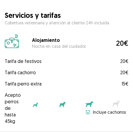
Servicios y tarifas
Cobertura veterinaria y atención al cliente 24h incluida
Alojamiento
20€
Noche en casa del cuidador
Tarifa de festivos
20€
Tarifa cachorro
20€
Tarifa perro extra
15€
Acepto
perros
de
Incluye cachorros
hasta
45kg