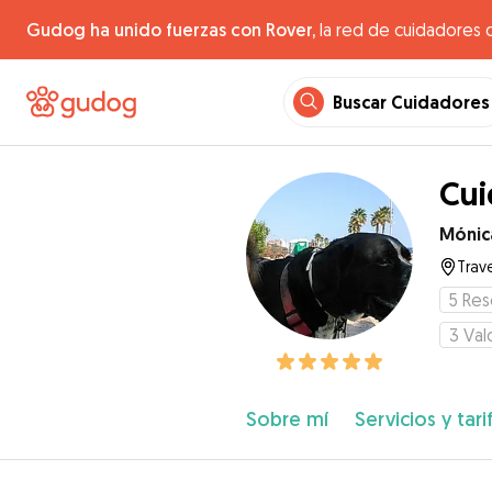
Gudog ha unido fuerzas con Rover,
la red de cuidadores 
Buscar Cuidadores
Cui
Mónic
Trav
5
Res
3
Val
Sobre mí
Servicios y tari