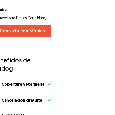
nica
Travessera De Les Corts Núm, 08028, Barcelona
Contacta con Mónica
neficios de
udog
Cobertura veterinaria
Cancelación gratuita