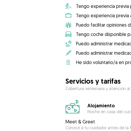
Tengo experiencia previa
Tengo experiencia previa 
Puedo facilitar opiniones d
Tengo coche disponible pa
Puedo administrar medicac
Puedo administrar medicac
He sido voluntario/a en pr
Servicios y tarifas
Cobertura veterinaria y atención al
Alojamiento
Noche en casa del cui
Meet & Greet
Conoce a tu cuidador antes de la f