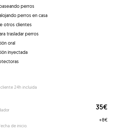
 paseando perros
alojando perros en casa
e otros clientes
ra trasladar perros
ión oral
ión inyectada
otectoras
 cliente 24h incluida
35€
dador
+
8€
echa de inicio.