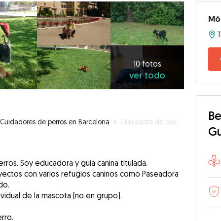
Mó
10
fotos
ver
10 fotos
ver todo
todo
Be
Cuidadores de perros en Barcelona
»
Cuidadora de perros / Dogscare - Dogstrainer
G
ros. Soy educadora y guia canina titulada.
yectos con varios refugios caninos como Paseadora
do.
vidual de la mascota (no en grupo).
rro.