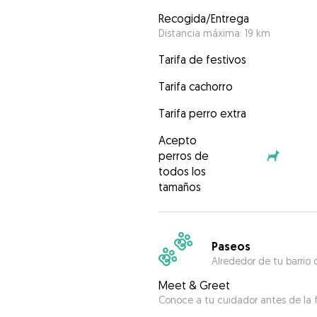
Recogida/Entrega
Distancia máxima: 19 km
Tarifa de festivos
Tarifa cachorro
Tarifa perro extra
Acepto
perros de
todos los
tamaños
Paseos
Alrededor de tu barrio 
Meet & Greet
Conoce a tu cuidador antes de la f