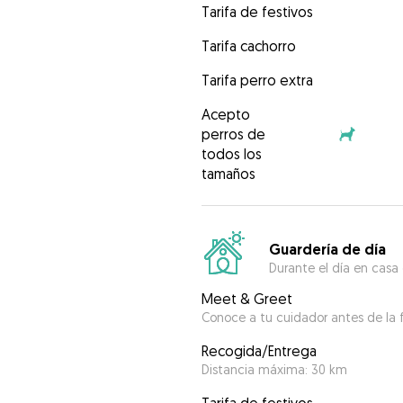
Tarifa de festivos
Tarifa cachorro
Tarifa perro extra
Acepto
perros de
todos los
tamaños
Guardería de día
Durante el día en casa
Meet & Greet
Conoce a tu cuidador antes de la f
Recogida/Entrega
Distancia máxima: 30 km