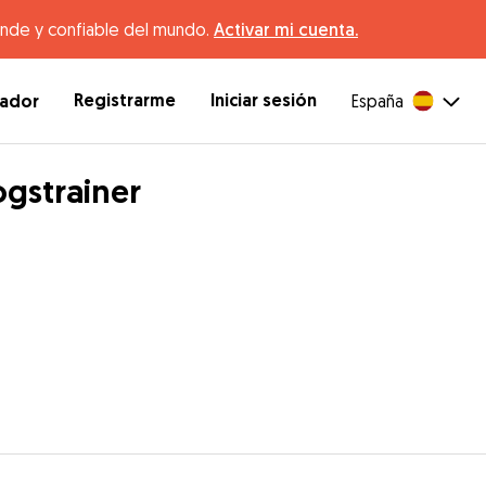
ande y confiable del mundo.
Activar mi cuenta.
Registrarme
Iniciar sesión
dador
España
ogstrainer